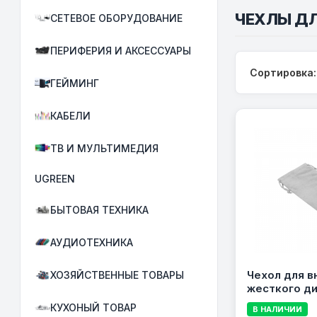
ЧЕХЛЫ Д
СЕТЕВОЕ ОБОРУДОВАНИЕ
ПЕРИФЕРИЯ И АКСЕССУАРЫ
Сортировка:
ГЕЙМИНГ
КАБЕЛИ
ТВ И МУЛЬТИМЕДИЯ
UGREEN
БЫТОВАЯ ТЕХНИКА
АУДИОТЕХНИКА
Чехол для в
ХОЗЯЙСТВЕННЫЕ ТОВАРЫ
жесткого д
2.5\&quot; O
КУХОНЫЙ ТОВАР
В НАЛИЧИИ
GY Grey, се