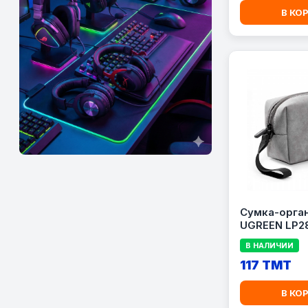
В КО
Сумка-орга
UGREEN LP2
В НАЛИЧИИ
117 TMT
В КО