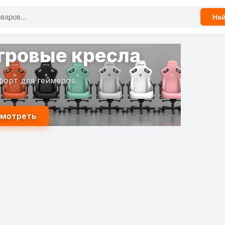
На
гровые кресла
форт для геймеров.
мотреть