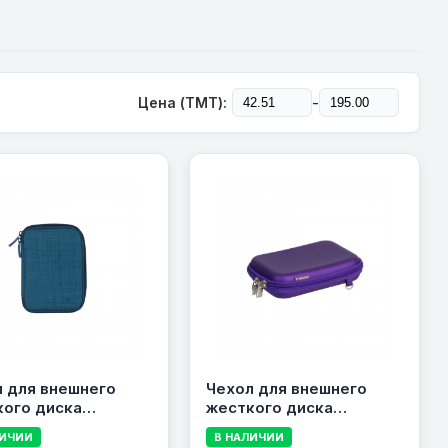
-
Цена (TMT):
 для внешнего
Чехол для внешнего
кого диска
жесткого диска
quot; RIVACASE
2.5\&quot; RIVACASE 9101
ЛИЧИИ
В НАЛИЧИИ
синий (Blue)
Ultraviolet