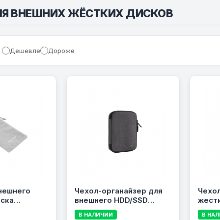
ЛЯ ВНЕШНИХ ЖЁСТКИХ ДИСКОВ
Дешевле
Дороже
нешнего
Чехол-органайзер для
Чехол
иска
внешнего HDD/SSD
жест
RICO SA1810-
2.5\&quot; RIVACASE 5631
2.5\&
В НАЛИЧИИ
В НА
рый
Black, черный
5631, 