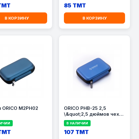
 TMT
85 TMT
В КОРЗИНУ
В КОРЗИНУ
л ORICO M2PH02
ORICO PHB-25 2,5
\&quot;2,5 дюймов чехол
на HDD
ЛИЧИИ
В НАЛИЧИИ
 TMT
107 TMT