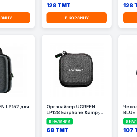
128 TMT
128
РЗИНУ
В КОРЗИНУ
N LP152 для
Органайзер UGREEN
Чехо
LP128 Earphone &amp;
BLUE
Cable
В НАЛИЧИИ
В НА
68 TMT
107