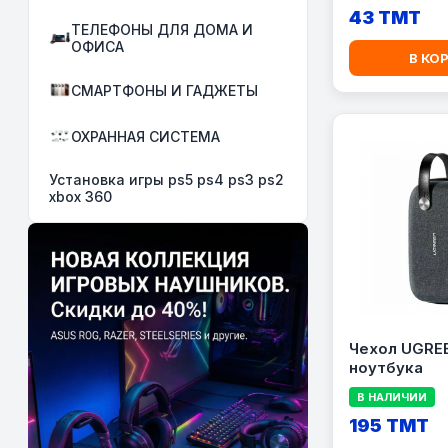
43 TMT
ТЕЛЕФОНЫ ДЛЯ ДОМА И
ОФИСА
В КО
СМАРТФОНЫ И ГАДЖЕТЫ
ОХРАННАЯ СИСТЕМА
Установка игры ps5 ps4 ps3 ps2
xbox 360
Чехол UGREE
ноутбука
В НАЛИЧИИ
195 TMT