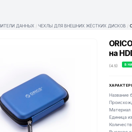
ПИТЕЛИ ДАННЫХ
/
ЧЕХЛЫ ДЛЯ ВНЕШНИХ ЖЁСТКИХ ДИСКОВ
/
O
ORICO
на HD
В Н
(4.5)
ХАРАКТЕР
Название 
Происхож
Материал
Единица и
Количеств
Высокое с