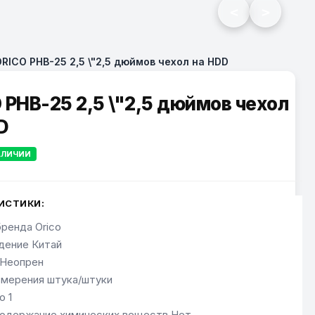
<
>
RICO PHB-25 2,5 \"2,5 дюймов чехол на HDD
 PHB-25 2,5 \"2,5 дюймов чехол
D
АЛИЧИИ
ИСТИКИ:
бренда Orico
дение Китай
 Неопрен
змерения штука/штуки
о 1
одержание химических веществ Нет