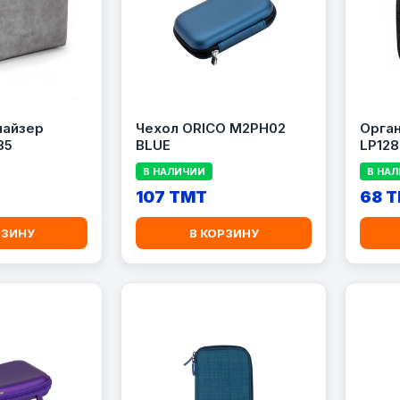
найзер
Чехол ORICO M2PH02
Орга
85
BLUE
LP128
В НАЛИЧИИ
В НА
107 TMT
68 
РЗИНУ
В КОРЗИНУ