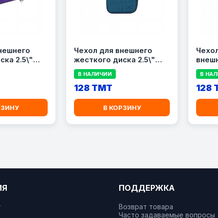
нешнего
Чехол для внешнего
Чехол
ска 2.5\"
жесткого диска 2.5\"
внешн
1 Ultraviolet
RIVACASE 5631, синий
RIVAC
В НАЛИЧИИ
В НА
(Blue)
черн
128 TMT
128
РЗИНУ
В КОРЗИНУ
ИЯ
ПОДДЕРЖКА
т
Возврат товара
Часто задаваемые вопросы