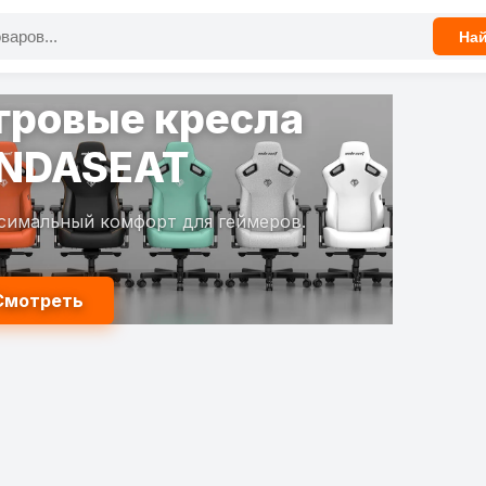
На
гровые кресла
NDASEAT
симальный комфорт для геймеров.
Смотреть