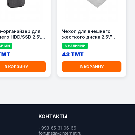
-органайзер для
Чехол для внешнего
его HDD/SSD 2.5\"
жесткого диска 2.5\"
ASE 5631 Black,
ORICO SA1810-GY Grey,
ЛИЧИИ
В НАЛИЧИИ
ый
серый
 TMT
43 TMT
В КОРЗИНУ
В КОРЗИНУ
КОНТАКТЫ
+993-65-31-06-66
fortunatm@internet.ru