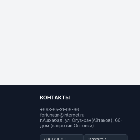
КОНТАКТЫ
+993-65-31-06-66
fortunatm@internet.ru
г.Ашхабад, ул. Огуз-хан(Айтаков), 66-
дом (напротив Оптовки)
ДОСТУПНО В
Загрузите в