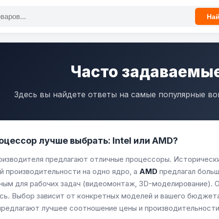
На
Часто задаваемы
Здесь вы найдете ответы на самые популярные воп
оцессор лучше выбрать: Intel или AMD?
оизводителя предлагают отличные процессоры. Историческ
й производительности на одно ядро, а
AMD
предлагал больше
ным для рабочих задач (видеомонтаж, 3D-моделирование). О
сь. Выбор зависит от конкретных моделей и вашего бюджет
предлагают лучшее соотношение цены и производительности