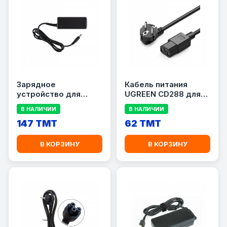
Зарядное
Кабель питания
устройство для
UGREEN CD288 для
ноутбука Acer 65 Вт,
ПК (Длина 1.5 метра /
В НАЛИЧИИ
В НАЛИЧИИ
19 В / 3.42 А, разъём
Вилка EU)
5.5×1.7 мм
147 TMT
62 TMT
В КОРЗИНУ
В КОРЗИНУ