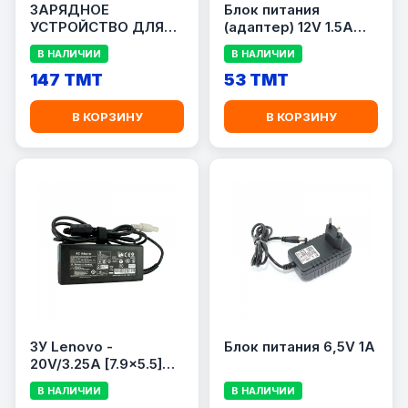
ЗАРЯДНОЕ
Блок питания
УСТРОЙСТВО ДЛЯ
(адаптер) 12V 1.5A
НОУТБУКА DELL
ОРИГИНАЛ
В НАЛИЧИИ
В НАЛИЧИИ
19.5V/2.31A 4.5/3.0
[DUPLICATE]
147 TMT
53 TMT
В КОРЗИНУ
В КОРЗИНУ
ЗУ Lenovo -
Блок питания 6,5V 1A
20V/3.25A [7.9x5.5]
(Дубликат)
В НАЛИЧИИ
В НАЛИЧИИ