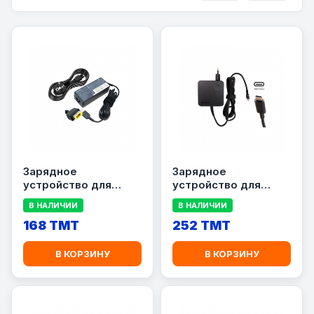
Зарядное
Зарядное
устройство для
устройство для
ноутбука Lenovo 65
ноутбука Lenovo 65
В НАЛИЧИИ
В НАЛИЧИИ
Вт, 20 В / 3.25 А, USB
Вт, 20 В / 3.25 А, USB
168 TMT
Type-C
252 TMT
В КОРЗИНУ
В КОРЗИНУ