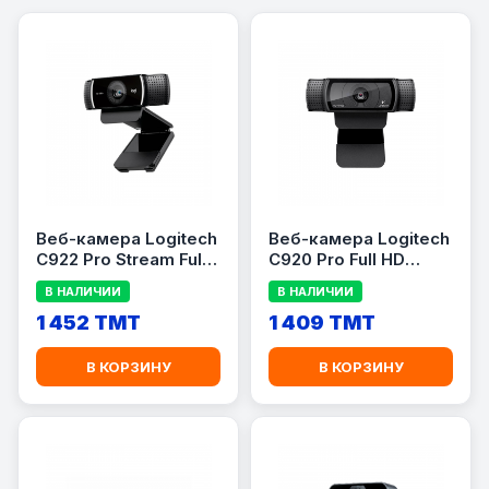
Веб-камера Logitech
Веб-камера Logitech
C922 Pro Stream Full
C920 Pro Full HD
HD 1080p, USB 2.0,
1080p с
В НАЛИЧИИ
В НАЛИЧИИ
встроенный
микрофоном, USB
стереомикрофон,
1 452 TMT
2.0, Black
1 409 TMT
Black
В КОРЗИНУ
В КОРЗИНУ