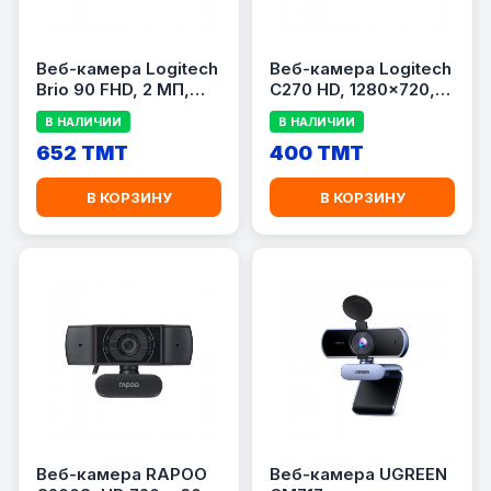
Веб-камера Logitech
Веб-камера Logitech
Brio 90 FHD, 2 МП,
C270 HD, 1280×720,
встроенный
USB 2.0, встроенный
В НАЛИЧИИ
В НАЛИЧИИ
микрофон, USB 2.0,
микрофон, черная
черная
652 TMT
400 TMT
В КОРЗИНУ
В КОРЗИНУ
Веб-камера RAPOO
Веб-камера UGREEN