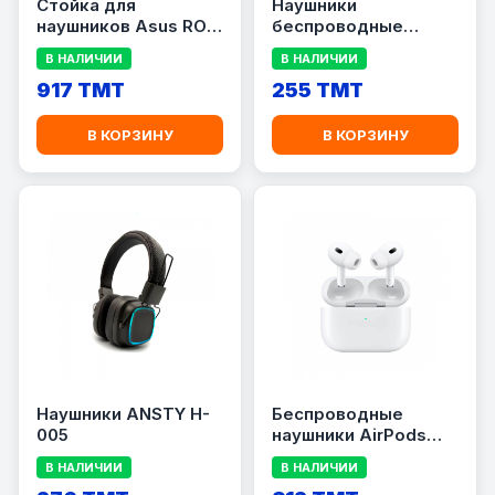
Стойка для
Наушники
наушников Asus ROG
беспроводные
Throne Core
ANSTY H-001
В НАЛИЧИИ
В НАЛИЧИИ
917 TMT
255 TMT
В КОРЗИНУ
В КОРЗИНУ
Наушники ANSTY H-
Беспроводные
005
наушники AirPods
Pro 2 белый (A2931
В НАЛИЧИИ
В НАЛИЧИИ
A2700)