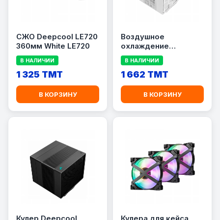
СЖО Deepcool LE720
Воздушное
360мм White LE720
охлаждение
DEEPCOOL ASSASSIN
В НАЛИЧИИ
В НАЛИЧИИ
4S WH
1 325 TMT
1 662 TMT
В КОРЗИНУ
В КОРЗИНУ
Кулер Deepcool
Кулера для кейса