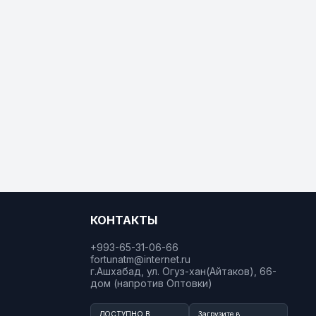
КОНТАКТЫ
+993-65-31-06-66
fortunatm@internet.ru
г.Ашхабад, ул. Огуз-хан(Айтаков), 66-
дом (напротив Оптовки)
ДОСТУПНО В
Загрузите в