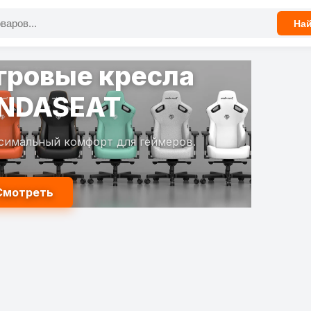
На
гровые кресла
NDASEAT
симальный комфорт для геймеров.
Смотреть