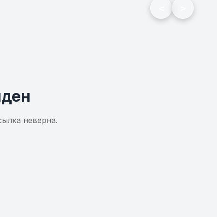
<
>
йден
сылка неверна.