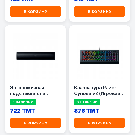
В КОРЗИНУ
В КОРЗИНУ
Эргономичная
Kлавиатура Razer
подставка для
Cynosa v2 (Игровая
запястий Razer Pro
мембранная
В НАЛИЧИИ
В НАЛИЧИИ
клавиатура с
722 TMT
подсветкой Chroma)
878 TMT
В КОРЗИНУ
В КОРЗИНУ