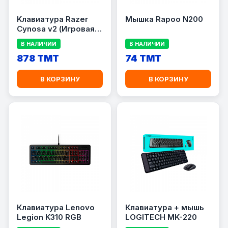
Kлавиатура Razer
Мышка Rapoo N200
Cynosa v2 (Игровая
мембранная
В НАЛИЧИИ
В НАЛИЧИИ
клавиатура с
подсветкой Chroma)
878 TMT
74 TMT
В КОРЗИНУ
В КОРЗИНУ
Клавиатура Lenovo
Клавиатура + мышь
Legion K310 RGB
LOGITECH MK-220