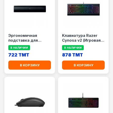
Эргономичная
Kлавиатура Razer
подставка для
Cynosa v2 (Игровая
запястий Razer Pro
мембранная
В НАЛИЧИИ
В НАЛИЧИИ
клавиатура с
722 TMT
подсветкой Chroma)
878 TMT
В КОРЗИНУ
В КОРЗИНУ