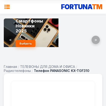
FORTUNA
TM
Смартфоны
Мощные
Новинки
Игровые
2025
сборки
<
>
Выбрать
Купить
Главная
/
ТЕЛЕФОНЫ ДЛЯ ДОМА И ОФИСА
/
Радиотелефоны
/
Телефон PANASONIC KX-TGF310