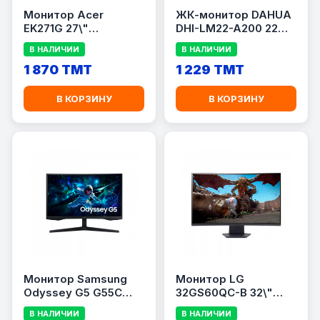
Монитор Acer
ЖК-монитор DAHUA
EK271G 27\"
DHI-LM22-A200 22
[UM.HE1SG.G01]
дюйма
В НАЛИЧИИ
В НАЛИЧИИ
1 870 TMT
1 229 TMT
В КОРЗИНУ
В КОРЗИНУ
Монитор Samsung
Монитор LG
Odyssey G5 G55C
32GS60QC-B 32\"
27\"
CURVED
В НАЛИЧИИ
В НАЛИЧИИ