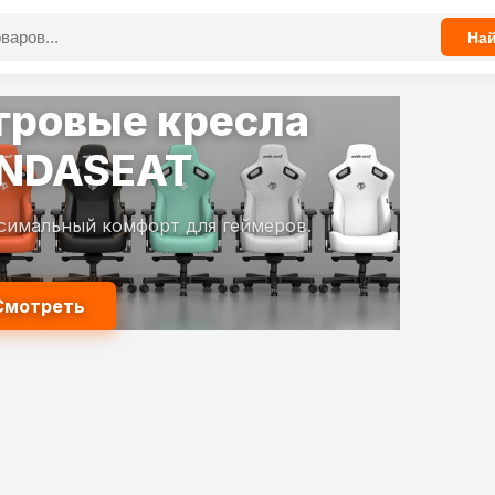
На
гровые кресла
NDASEAT
симальный комфорт для геймеров.
Смотреть