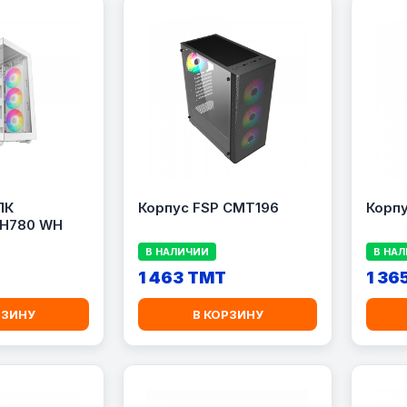
ПК
Корпус FSP CMT196
Корпу
H780 WH
В НАЛИЧИИ
В НА
T
1 463 TMT
1 36
РЗИНУ
В КОРЗИНУ