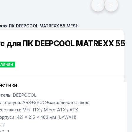
<
>
 для ПК DEEPCOOL MATREXX 55 MESH
с для ПК DEEPCOOL MATREXX 55
АЛИЧИИ
ИСТИКИ:
итель: DEEPCOOL
 корпуса: ABS+SPCC+закалённое стекло
е платы: Mini-ITX / Micro-ATX / ATX
орпуса: 421 × 215 × 483 мм (L×W×H)
: 2
: 2+1