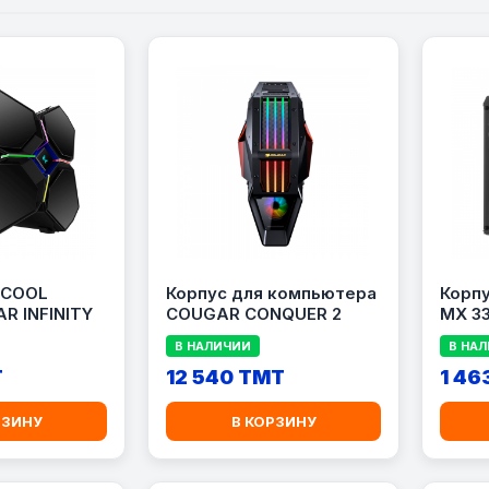
PCOOL
Корпус для компьютера
Корп
R INFINITY
COUGAR CONQUER 2
MX 3
В НАЛИЧИИ
В НА
T
12 540 TMT
1 46
РЗИНУ
В КОРЗИНУ