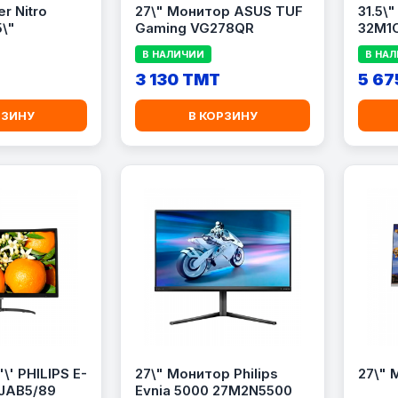
r Nitro
27\" Монитор ASUS TUF
31.5\
5\"
Gaming VG278QR
32M1
В НАЛИЧИИ
В НА
T
3 130 TMT
5 67
РЗИНУ
В КОРЗИНУ
\' PHILIPS E-
27\" Монитор Philips
27\" 
JAB5/89
Evnia 5000 27M2N5500