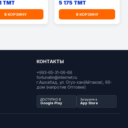
1 TMT
5 175 TMT
В КОРЗИНУ
В КОРЗИНУ
КОНТАКТЫ
+993-65-31-06-66
fortunatm@internet.ru
г.Ашхабад, ул. Огуз-хан(Айтаков), 66-
дом (напротив Оптовки)
ДОСТУПНО В
Загрузите в
Google Play
App Store