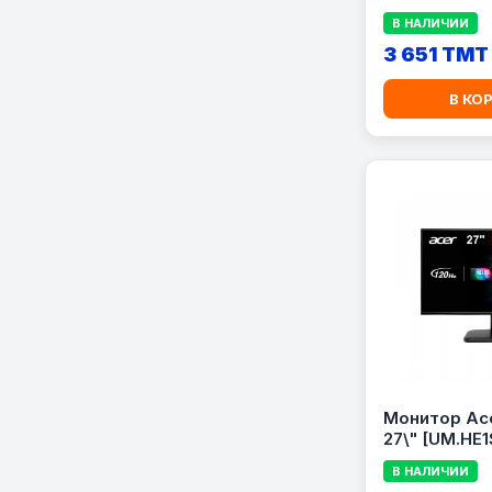
В НАЛИЧИИ
3 651 TMT
В КО
Монитор Ace
27\" [UM.HE1
В НАЛИЧИИ