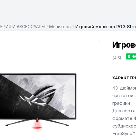
ЕРИЯ И АКСЕССУАРЫ
/
Мониторы
/
Игровой монитор ROG Stri
Игров
В Н
(4.5)
ХАРАКТЕР
43-дюймов
частотой 
графики
Два порта
формате 4
субдискре
FreeSync™