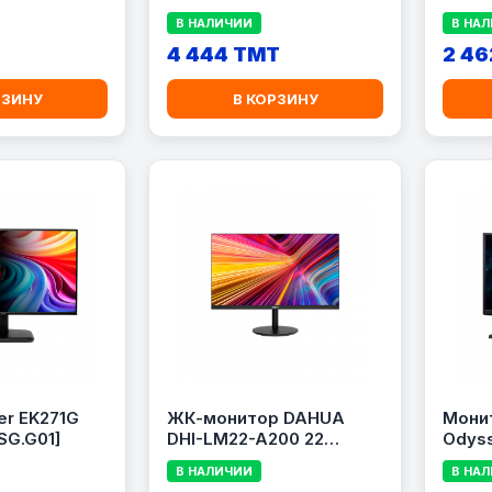
В НАЛИЧИИ
В НА
4 444 TMT
2 46
РЗИНУ
В КОРЗИНУ
r EK271G
ЖК-монитор DAHUA
Мони
SG.G01]
DHI-LM22-A200 22
Odyss
дюйма
В НАЛИЧИИ
В НА