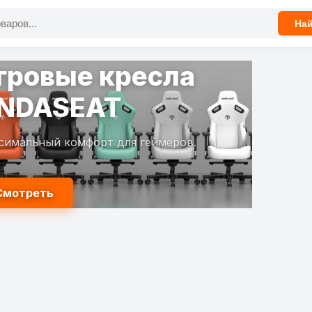
На
гровые кресла
NDASEAT
симальный комфорт для геймеров.
Смотреть