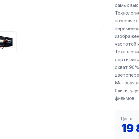
самых выс
Технология
позволяет
переменно
изображен
частотой 
Технологи
сертифика
охват 90%
цветопер
Матовая а
блики, ул
фильмов.
Цена:
19