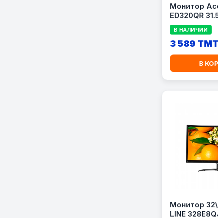
Монитор Ace
ED320QR 31.
В НАЛИЧИИ
3 589 TM
В КО
Монитор 32\'
LINE 328E8Q