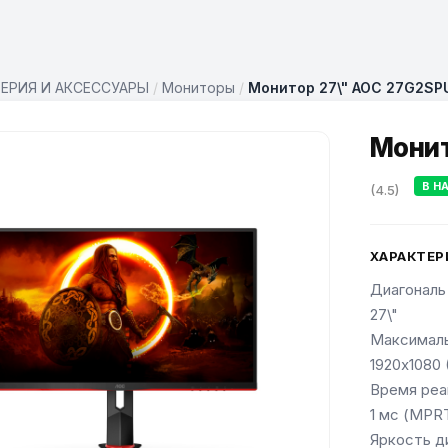
ЕРИЯ И АКСЕССУАРЫ
/
Мониторы
/
Монитор 27\" AOC 27G2SP
Монит
В Н
(4.5)
ХАРАКТЕР
Диагональ
27\"
Максималь
1920x1080 
Время реа
1 мс (MPR
Яркость д