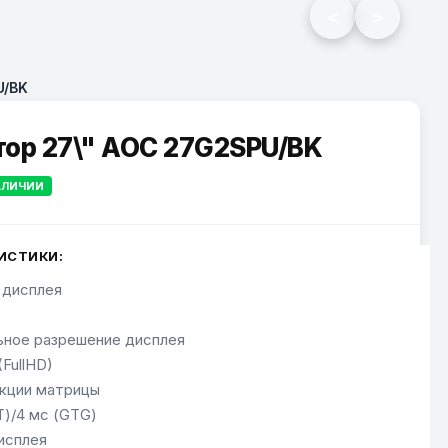
<
>
U/BK
ор 27\" AOC 27G2SPU/BK
АЛИЧИИ
ИСТИКИ:
 дисплея
ное разрешение дисплея
(FullHD)
кции матрицы
T)/4 мс (GTG)
исплея