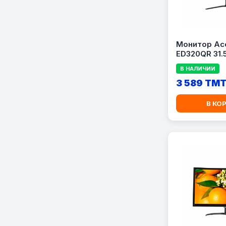
Монитор Ace
ED320QR 31.
В НАЛИЧИИ
3 589 TM
В КО