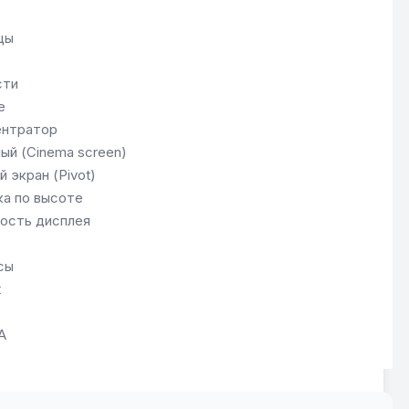
цы
сти
e
ентратор
ый (Сinema screen)
 экран (Pivot)
ка по высоте
ость дисплея
сы
t
A