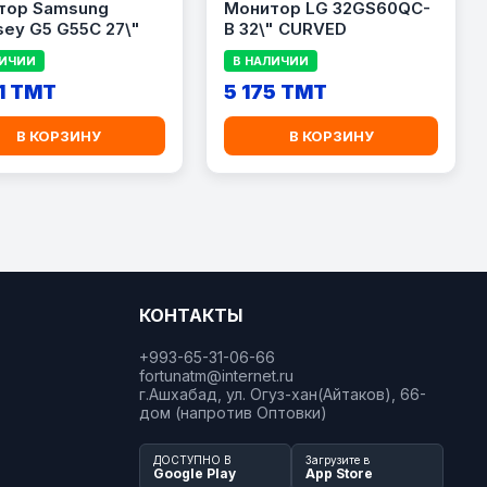
тор Samsung
Монитор LG 32GS60QC-
ey G5 G55C 27\"
B 32\" CURVED
ЛИЧИИ
В НАЛИЧИИ
1 TMT
5 175 TMT
В КОРЗИНУ
В КОРЗИНУ
КОНТАКТЫ
+993-65-31-06-66
fortunatm@internet.ru
г.Ашхабад, ул. Огуз-хан(Айтаков), 66-
дом (напротив Оптовки)
ДОСТУПНО В
Загрузите в
Google Play
App Store