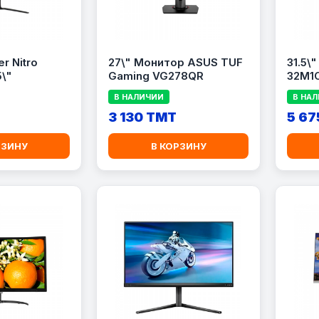
r Nitro
27\" Монитор ASUS TUF
31.5\
5\"
Gaming VG278QR
32M1
В НАЛИЧИИ
В НА
T
3 130 TMT
5 67
РЗИНУ
В КОРЗИНУ