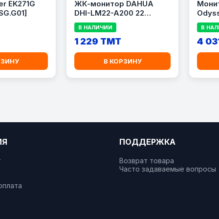
r EK271G
ЖК-монитор DAHUA
Мони
SG.G01]
DHI-LM22-A200 22
Odyss
дюйма
В НАЛИЧИИ
В НА
1 229 TMT
4 03
РЗИНУ
В КОРЗИНУ
ИЯ
ПОДДЕРЖКА
т
Возврат товара
Часто задаваемые вопросы
оплата