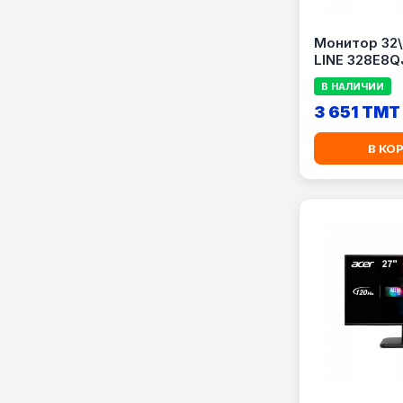
Монитор 32\'
LINE 328E8Q
В НАЛИЧИИ
3 651 TMT
В КО