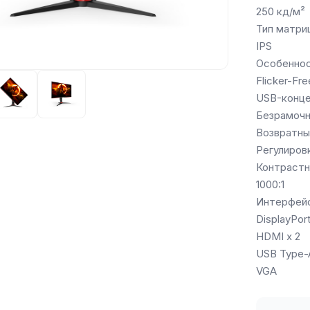
250 кд/м²
Тип матри
IPS
Особенно
Flicker-Fre
USB-конц
Безрамочн
Возвратный
Регулиров
Контрастн
1000:1
Интерфей
DisplayPor
HDMI х 2
USB Type-
VGA