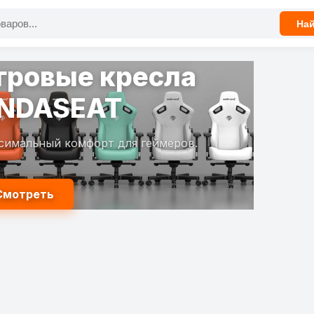
На
мартфоны
овинки 2025
гманы в наличии.
Выбрать