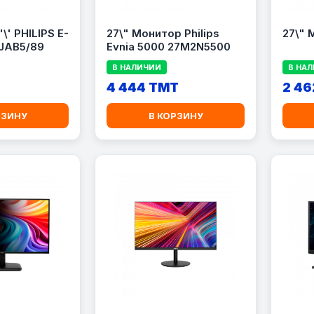
\' PHILIPS E-
27\" Монитор Philips
27\" 
JAB5/89
Evnia 5000 27M2N5500
В НАЛИЧИИ
В НА
4 444 TMT
2 46
РЗИНУ
В КОРЗИНУ