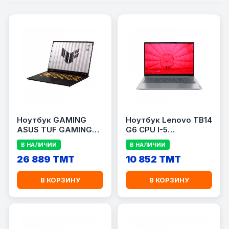
Ноутбук GAMING
Ноутбук Lenovo TB14
ASUS TUF GAMING
G6 CPU I-5
FX608JP-RV013 CI-5
13420H(8/12)/RAM
В НАЛИЧИИ
В НАЛИЧИИ
13450HX (10/16)/RAM
8GB/SSD 512GB
16GB SSD
26 889 TMT
10 852 TMT
1TB/RTX5070 8гб
В КОРЗИНУ
В КОРЗИНУ