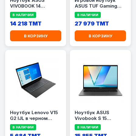
Ноутбук ASUS
Игровой ноутбук
VIVOBOOK 14
ASUS TUF Gaming
X1407QA-LY043W
A15 FA507UI-LP049
В НАЛИЧИИ
В НАЛИЧИИ
14 218 TMT
27 979 TMT
В КОРЗИНУ
В КОРЗИНУ
Ноутбук Lenovo V15
Ноутбук ASUS
G2 IJL в черном
Vivobook S 15
цвете
S3607QA-SH042W
В НАЛИЧИИ
В НАЛИЧИИ
(Cool Silver) —
5 684 TMT
Copilot+ PC
15 855 TMT