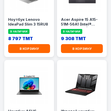
Ноутбук Lenovo
Acer Aspire 15 A15-
IdeaPad Slim 3 15RU8
51M-56A1 (Intel®
Core™ 5 120U | 15.6\"
В НАЛИЧИИ
В НАЛИЧИИ
FullHD (1920x1080) TN
8 797 TMT
9 308 TMT
В КОРЗИНУ
В КОРЗИНУ