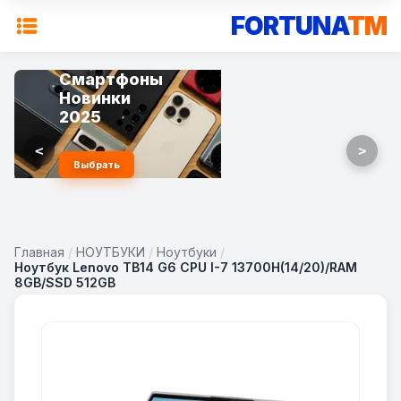
FORTUNA
TM
Смартфоны
Новинки
2025
<
>
Выбрать
Главная
/
НОУТБУКИ
/
Ноутбуки
/
Ноутбук Lenovo TB14 G6 CPU I-7 13700H(14/20)/RAM
8GB/SSD 512GB