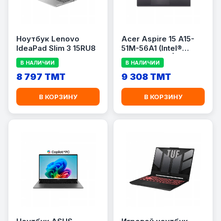
Ноутбук Lenovo
Acer Aspire 15 A15-
IdeaPad Slim 3 15RU8
51M-56A1 (Intel®
Core™ 5 120U | 15.6\"
В НАЛИЧИИ
В НАЛИЧИИ
FullHD (1920x1080) TN
8 797 TMT
9 308 TMT
В КОРЗИНУ
В КОРЗИНУ