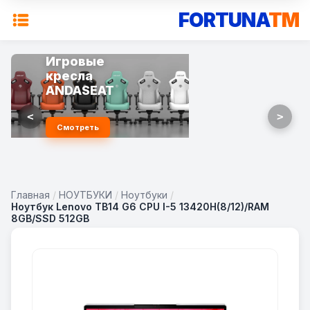
FORTUNA
TM
Игровые
Смартфоны
кресла
Новинки
ANDASEAT
2025
<
>
Смотреть
Выбрать
Главная
/
НОУТБУКИ
/
Ноутбуки
/
Ноутбук Lenovo TB14 G6 CPU I-5 13420H(8/12)/RAM
8GB/SSD 512GB