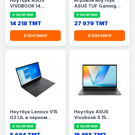
Ноутбук ASUS
Игровой ноутбук
VIVOBOOK 14
ASUS TUF Gaming
X1407QA-LY043W
A15 FA507UI-LP049
В НАЛИЧИИ
В НАЛИЧИИ
14 218 TMT
27 979 TMT
В КОРЗИНУ
В КОРЗИНУ
Ноутбук Lenovo V15
Ноутбук ASUS
G2 IJL в черном
Vivobook S 15
цвете
S3607QA-SH042W
В НАЛИЧИИ
В НАЛИЧИИ
(Cool Silver) —
5 684 TMT
Copilot+ PC
15 855 TMT