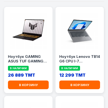
Ноутбук GAMING
Ноутбук Lenovo TB14
ASUS TUF GAMING
G6 CPU I-7
FX608JP-RV013 CI-5
13700H(14/20)/RAM
В НАЛИЧИИ
В НАЛИЧИИ
13450HX (10/16)/RAM
8GB/SSD 512GB
16GB SSD
26 889 TMT
12 299 TMT
1TB/RTX5070 8гб
В КОРЗИНУ
В КОРЗИНУ