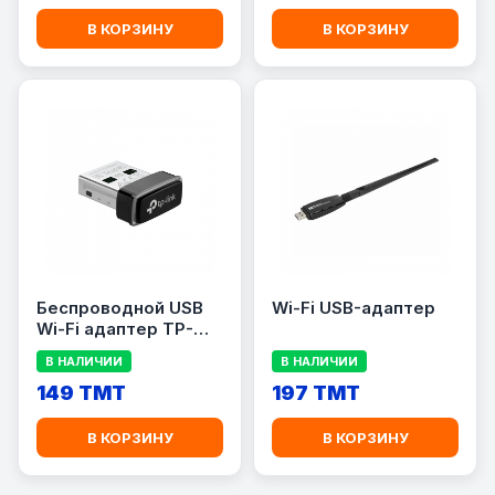
В КОРЗИНУ
В КОРЗИНУ
Беспроводной USB
Wi-Fi USB-адаптер
Wi-Fi адаптер TP-
Link Archer TX1U
В НАЛИЧИИ
В НАЛИЧИИ
Nano AX300, Wi-Fi 6
(802.11ax), до 287
149 TMT
197 TMT
Мбит/с
В КОРЗИНУ
В КОРЗИНУ