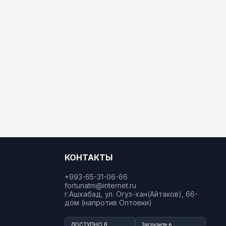
КОНТАКТЫ
+993-65-31-06-66
fortunatm@internet.ru
г.Ашхабад, ул. Огуз-хан(Айтаков), 66-
дом (напротив Оптовки)
ДОСТУПНО В
Загрузите в