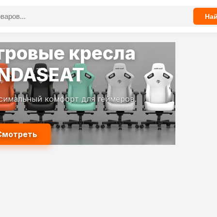
На
гровые кресла
NDASEAT
симальный комфорт для геймеров.
Смотреть