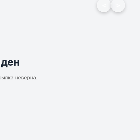
<
>
йден
сылка неверна.