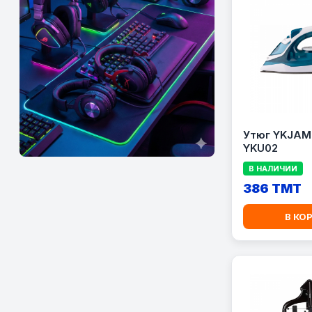
Утюг YKJAM 2200W
YKU02
В НАЛИЧИИ
386 TMT
В КО