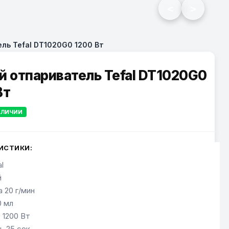
<
>
ль Tefal DT1020G0 1200 Вт
й отпариватель Tefal DT1020G0
Вт
АЛИЧИИ
ИСТИКИ:
l
й
 20 г/мин
 мл
1200 Вт
ь 25 сек