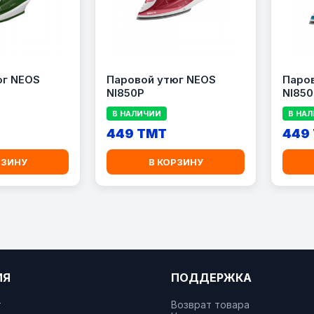
юг NEOS
Паровой утюг NEOS
Паро
NI850P
NI850
В НАЛИЧИИ
В НА
449 TMT
449
РЗИНУ
В КОРЗИНУ
ИЯ
ПОДДЕРЖКА
т
Возврат товара