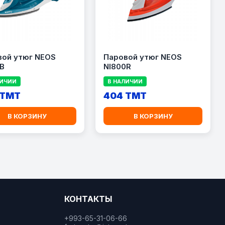
вой утюг NEOS
Паровой утюг NEOS
B
NI800R
ЛИЧИИ
В НАЛИЧИИ
 TMT
404 TMT
В КОРЗИНУ
В КОРЗИНУ
КОНТАКТЫ
+993-65-31-06-66