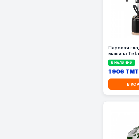
Паровая гла
машина Tefa
подставкой:
В НАЛИЧИИ
1 906 TMT
В КО