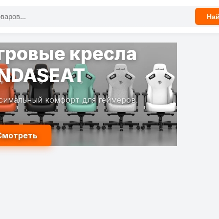
На
гровые кресла
NDASEAT
симальный комфорт для геймеров.
Смотреть