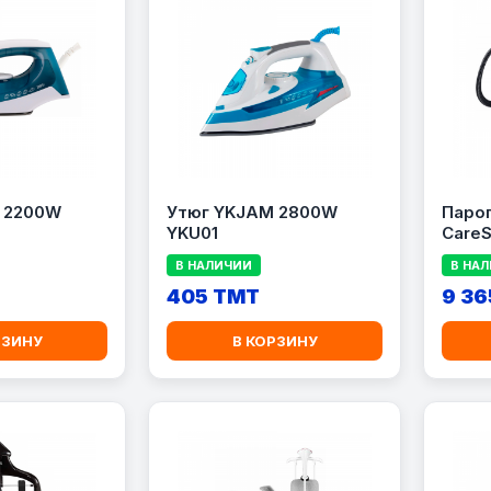
Утюг YKJAM 2800W
Парог
YKU01
CareS
В НАЛИЧИИ
В НА
405 TMT
9 36
РЗИНУ
В КОРЗИНУ