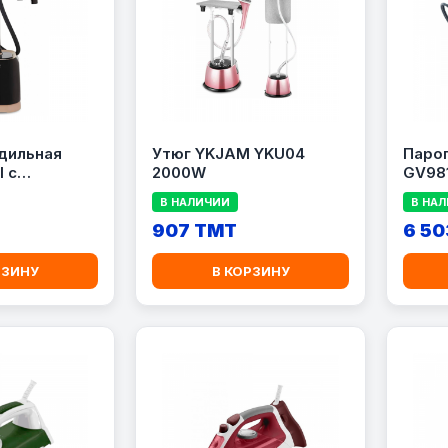
дильная
Утюг YKJAM YKU04
Пароге
l с
2000W
GV98
 IT3470M0
В НАЛИЧИИ
В НА
907 TMT
6 50
РЗИНУ
В КОРЗИНУ