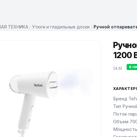
АЯ ТЕХНИКА
/
Утюги и гладильные доски
/
Ручной отпаривате
Ручно
1200 
В Н
(4.5)
ХАРАКТЕР
Бренд Tefa
Tип Ручно
Поток пара
Объем 700
Мощность 
Готовност