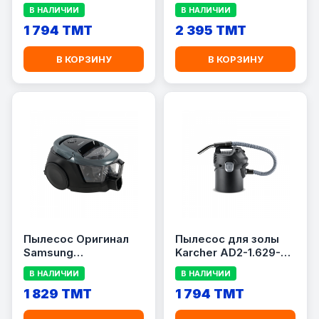
VC2101GALWCY
VCC885BH36/XEV
В НАЛИЧИИ
В НАЛИЧИИ
1 794 TMT
2 395 TMT
В КОРЗИНУ
В КОРЗИНУ
Пылесос Оригинал
Пылесос для золы
Samsung
Karcher AD2-1.629-
VC18M31C0HG/EV
711.0
В НАЛИЧИИ
В НАЛИЧИИ
1 829 TMT
1 794 TMT