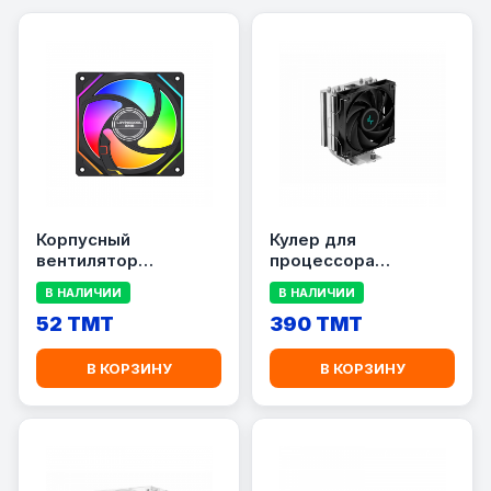
Корпусный
Кулер для
вентилятор
процессора
LOVINCOOL 120 мм 4-
DeepCool AG400 V5
В НАЛИЧИИ
В НАЛИЧИИ
Pin с RGB LED
RGB LED
подсветкой (Black)
52 TMT
(LGA115x/1200/1700,
390 TMT
AM4/AM5)
В КОРЗИНУ
В КОРЗИНУ