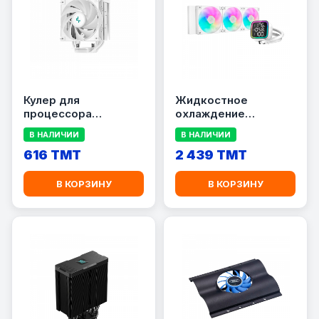
Кулер для
Жидкостное
процессора
охлаждение
DeepCool AG400
DEEPCOOL LD360 WH
В НАЛИЧИИ
В НАЛИЧИИ
DIGITAL WH
(LGA115x/1200/1700,
616 TMT
2 439 TMT
AM4/AM5, ARGB,
белый)
В КОРЗИНУ
В КОРЗИНУ