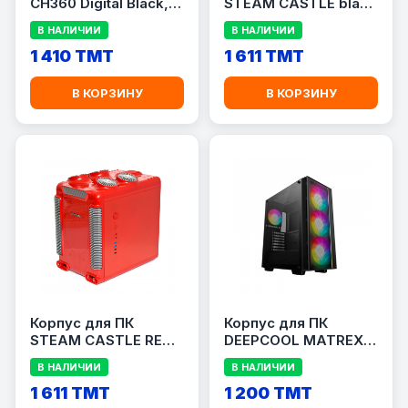
CH360 Digital Black,
STEAM CASTLE black
Micro-ATX, без БП,
DEEPCOOL
В НАЛИЧИИ
В НАЛИЧИИ
закалённое стекло
1 410 TMT
1 611 TMT
В КОРЗИНУ
В КОРЗИНУ
Корпус для ПК
Корпус для ПК
STEAM CASTLE RED
DEEPCOOL MATREXX
DEEPCOOL
55 MESH
В НАЛИЧИИ
В НАЛИЧИИ
1 611 TMT
1 200 TMT