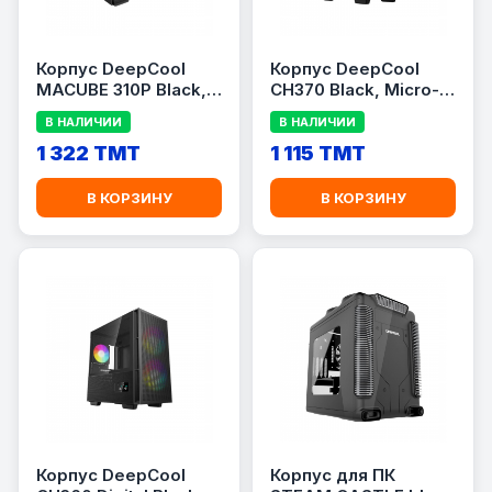
Корпус DeepCool
Корпус DeepCool
MACUBE 310P Black,
CH370 Black, Micro-
ATX, без БП,
ATX, без БП,
В НАЛИЧИИ
В НАЛИЧИИ
закалённое стекло
закалённое стекло
1 322 TMT
1 115 TMT
В КОРЗИНУ
В КОРЗИНУ
Корпус DeepCool
Корпус для ПК