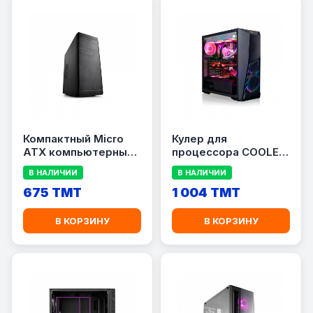
Компактный Micro
Кулер для
ATX компьютерный
процессора COOLER
корпус DEEPCOOL
MASTER MASTERBOX
В НАЛИЧИИ
В НАЛИЧИИ
WAVE V2
K501L FATX
675 TMT
1 004 TMT
В КОРЗИНУ
В КОРЗИНУ