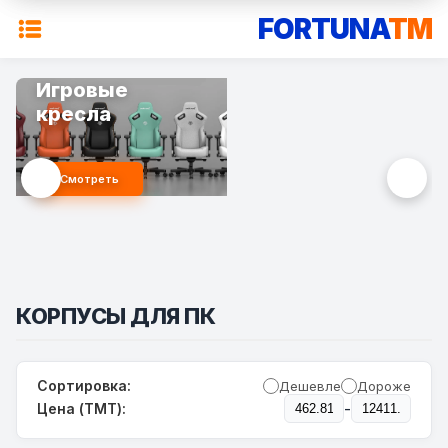
FORTUNA
TM
Игровые
Смартфоны
кресла
2025
Смотреть
Выбрать
КОРПУСЫ ДЛЯ ПК
Сортировка:
Дешевле
Дороже
-
Цена (TMT):