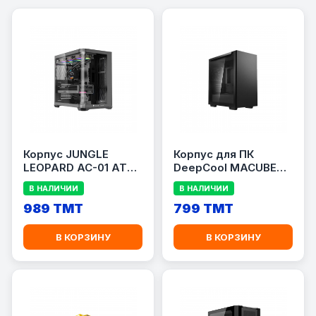
Корпус JUNGLE
Корпус для ПК
LEOPARD AC-01 ATX,
DeepCool MACUBE
без БП, стекло,
110 LIMITED, Micro-
В НАЛИЧИИ
В НАЛИЧИИ
1×USB 3.0 + 2×USB 2.0
ATX, без БП, 2×USB
989 TMT
3.0, черный
799 TMT
В КОРЗИНУ
В КОРЗИНУ