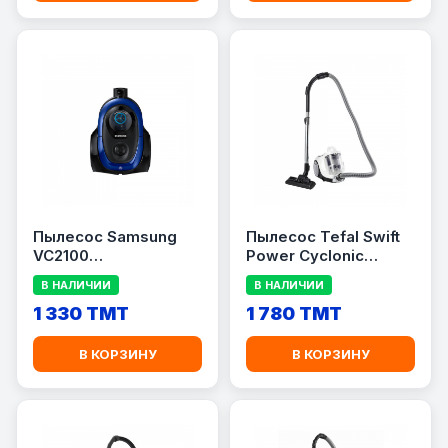
Пылесос Samsung
Пылесос Tefal Swift
VC2100
Power Cyclonic
VC18M21A0SB, 1800
TW2947EA, 750 Вт,
В НАЛИЧИИ
В НАЛИЧИИ
Вт, 1.5 л, Anti-Tangle,
1.2 л, White/Grey
Blue
1 330 TMT
1 780 TMT
В КОРЗИНУ
В КОРЗИНУ