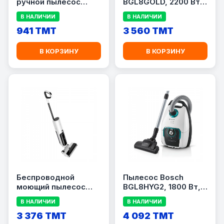
ручной пылесос
BGL8GOLD, 2200 Вт,
KEENWOOD HVP19
мешок 5 л, чёрный/
В НАЛИЧИИ
В НАЛИЧИИ
WET &amp; DRY
золотистый
941 TMT
3 560 TMT
В КОРЗИНУ
В КОРЗИНУ
Беспроводной
Пылесос Bosch
моющий пылесос
BGL8HYG2, 1800 Вт,
Xiaomi Truclean W20
мешок 5 л, белый/
В НАЛИЧИИ
В НАЛИЧИИ
Wet Dry Vacuum
зелёный
[C305HW /
3 376 TMT
4 092 TMT