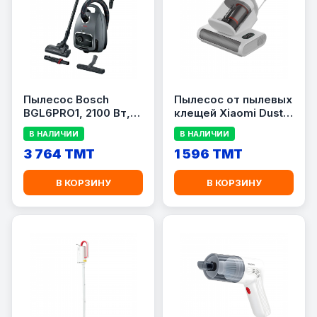
Пылесос Bosch
Пылесос от пылевых
BGL6PRO1, 2100 Вт,
клещей Xiaomi Dust
мешок 4 л, чёрный/
Mite Vacuum Cleaner
В НАЛИЧИИ
В НАЛИЧИИ
серый
2 Pro (BHR08MAGB)
3 764 TMT
1 596 TMT
В КОРЗИНУ
В КОРЗИНУ