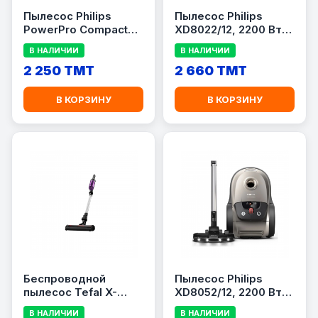
Пылесос Philips
Пылесос Philips
PowerPro Compact
XD8022/12, 2200 Вт,
FC9351/01, 1900 Вт,
мешок 4 л, серый
В НАЛИЧИИ
В НАЛИЧИИ
контейнер 1.5 л,
черный/красный
2 250 TMT
2 660 TMT
В КОРЗИНУ
В КОРЗИНУ
Беспроводной
Пылесос Philips
пылесос Tefal X-
XD8052/12, 2200 Вт,
Nano Essential
мешок 4 л, черный/
В НАЛИЧИИ
В НАЛИЧИИ