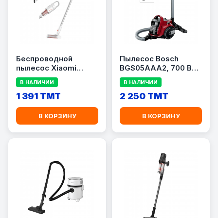
Беспроводной
Пылесос Bosch
пылесос Xiaomi
BGS05AAA2, 700 Вт,
Deerma VC20 Plus
контейнер 1.5 л,
В НАЛИЧИИ
В НАЛИЧИИ
White (VCXVC2PLUS)
красный/чёрный
1 391 TMT
2 250 TMT
В КОРЗИНУ
В КОРЗИНУ