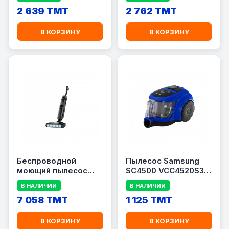
TY1129WO
серый
2 639 TMT
2 762 TMT
В КОРЗИНУ
В КОРЗИНУ
Беспроводной
Пылесос Samsung
моющий пылесос
SC4500 VCC4520S36,
Tefal X-Clean 4
1600 Вт, 1.3 л, HEPA
В НАЛИЧИИ
В НАЛИЧИИ
GF5035M0
Filter, Blue
7 058 TMT
1 125 TMT
В КОРЗИНУ
В КОРЗИНУ