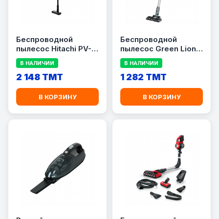
Беспроводной
Беспроводной
пылесос Hitachi PV-
пылесос Green Lion
X90NPWH Pure White
Lite GNVC16CLNRGY,
В НАЛИЧИИ
В НАЛИЧИИ
серыйБеспроводной
2 148 TMT
пылесос Green Lion
1 282 TMT
Lite GNVC16CLNRGY,
серый
В КОРЗИНУ
В КОРЗИНУ