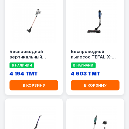
Беспроводной
Беспроводной
вертикальный
пылесос TEFAL X-
пылесос TEFAL Air
FORCE FLEX 9.60
В НАЛИЧИИ
В НАЛИЧИИ
Force 360 Light
AQUA (TY20C7)
TY5510
4 194 TMT
4 603 TMT
В КОРЗИНУ
В КОРЗИНУ