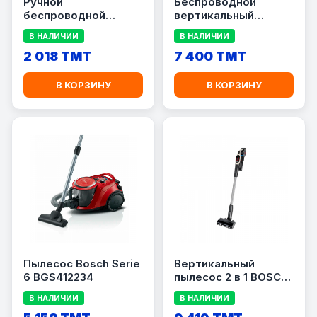
Ручной
Беспроводной
беспроводной
вертикальный
пылесос Bosch
пылесос Bosch
В НАЛИЧИИ
В НАЛИЧИИ
BHN16L, 16 В
BCS711PET Serie 7,
2 018 TMT
ProAnimal
7 400 TMT
В КОРЗИНУ
В КОРЗИНУ
Пылесос Bosch Serie
Вертикальный
6 BGS412234
пылесос 2 в 1 BOSCH
BCS931GAC
В НАЛИЧИИ
В НАЛИЧИИ