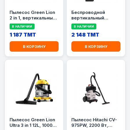
Пылесос Green Lion
Беспроводной
2 in 1, вертикальный,
вертикальный
белый
пылесос Xiaomi
В НАЛИЧИИ
В НАЛИЧИИ
Deerma T30 Black
1 187 TMT
(VCXDT30)
2 148 TMT
В КОРЗИНУ
В КОРЗИНУ
Пылесос Green Lion
Пылесос Hitachi CV-
Ultra 3 in 1 12L, 1000
975PW, 2200 Вт,