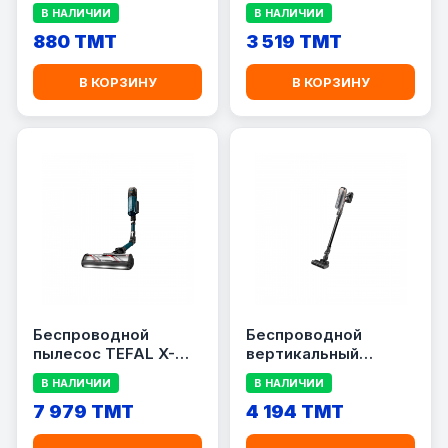
Вт, контейнер 12 л,
контейнер 21 л,
В НАЛИЧИИ
В НАЛИЧИИ
желтый
черный
880 TMT
3 519 TMT
В КОРЗИНУ
В КОРЗИНУ
Беспроводной
Беспроводной
пылесос TEFAL X-
вертикальный
Force Flex 13.60
пылесос TEFAL X-
В НАЛИЧИИ
В НАЛИЧИИ
(TY9AD3HO)
FORCE 8.60 LIGHT
7 979 TMT
(TY9670)
4 194 TMT