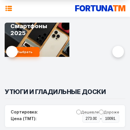
FORTUNA
TM
Смартфоны
Сборки
2025
ПК
Выбрать
Купить
УТЮГИ И ГЛАДИЛЬНЫЕ ДОСКИ
Сортировка:
Дешевле
Дороже
-
Цена (TMT):