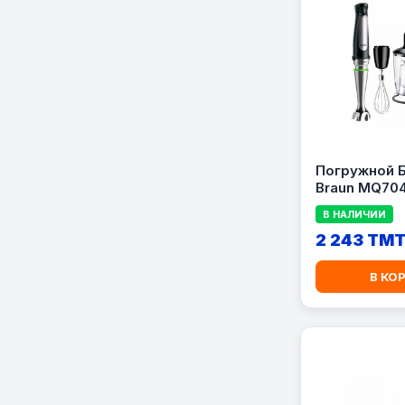
Погружной 
Braun MQ70
В НАЛИЧИИ
2 243 TM
В КО