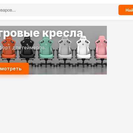
На
гровые кресла
форт для геймеров.
мотреть