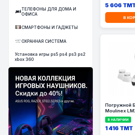
MMB6652B, 
5 606 TM
ТЕЛЕФОНЫ ДЛЯ ДОМА И
ОФИСА
В КО
СМАРТФОНЫ И ГАДЖЕТЫ
ОХРАННАЯ СИСТЕМА
Установка игры ps5 ps4 ps3 ps2
xbox 360
Погружной 
Moulinex LM
В НАЛИЧИИ
1 416 TMT