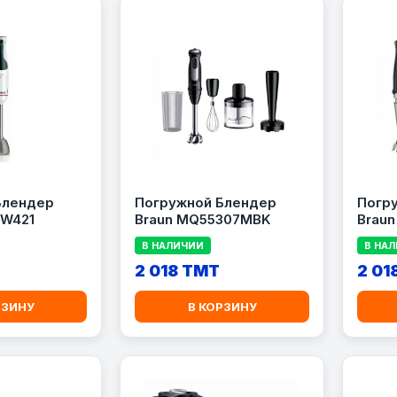
Блендер
Погружной Блендер
Погр
W421
Braun MQ55307MBK
Braun
В НАЛИЧИИ
В НА
2 018 TMT
2 01
РЗИНУ
В КОРЗИНУ