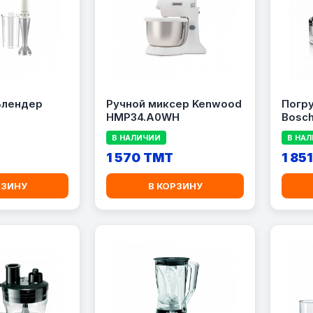
Блендер
Ручной миксер Kenwood
Погр
HMP34.A0WH
Bosc
В НАЛИЧИИ
В НА
1 570 TMT
1 85
РЗИНУ
В КОРЗИНУ