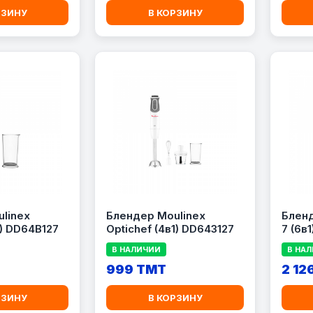
РЗИНУ
В КОРЗИНУ
linex
Блендер Moulinex
Бленд
1) DD64B127
Optichef (4в1) DD643127
7 (6в
В НАЛИЧИИ
В НА
999 TMT
2 12
РЗИНУ
В КОРЗИНУ