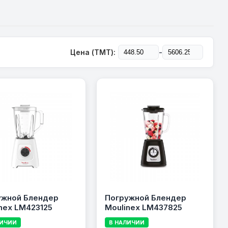
-
Цена (TMT):
ужной Блендер
Погружной Блендер
nex LM423125
Moulinex LM437825
ЛИЧИИ
В НАЛИЧИИ