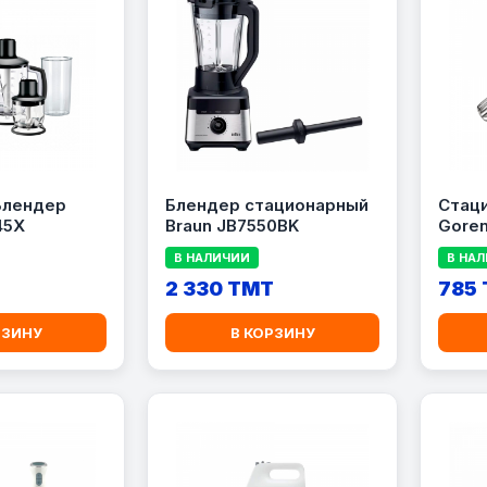
Блендер
Блендер стационарный
Стац
45X
Braun JB7550BK
Gore
В НАЛИЧИИ
В НА
T
2 330 TMT
785
РЗИНУ
В КОРЗИНУ