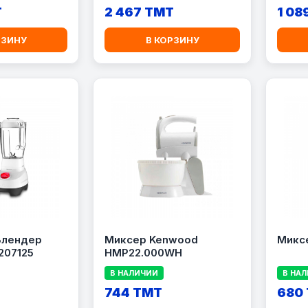
черный
T
2 467 TMT
1 08
РЗИНУ
В КОРЗИНУ
Блендер
Миксер Kenwood
Миксе
207125
HMP22.000WH
В НАЛИЧИИ
В НА
744 TMT
680