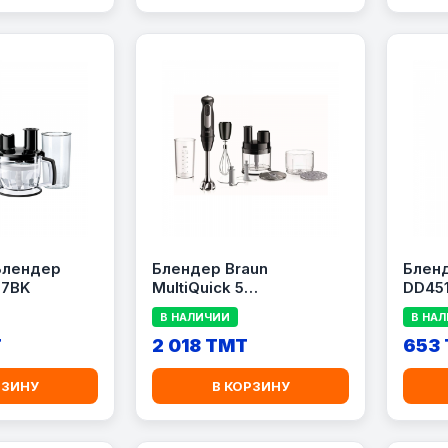
Блендер
Блендер Braun
Бленд
77BK
MultiQuick 5
DD451
MQ55755MBK
В НАЛИЧИИ
В НА
T
2 018 TMT
653
РЗИНУ
В КОРЗИНУ