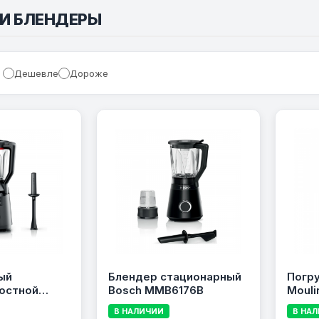
И БЛЕНДЕРЫ
Дешевле
Дороже
ый
Блендер стационарный
Погр
остной
Bosch MMB6176B
Mouli
sch
В НАЛИЧИИ
В НА
ries 6