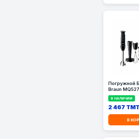
Погружной 
Braun MQ52
В НАЛИЧИИ
2 467 TM
В КО