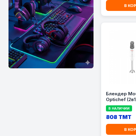
В КО
Блендер Mou
Optichef (2в
В НАЛИЧИИ
808 TMT
В КО