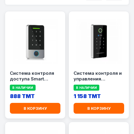
Система контроля
Система контроля и
доступа Smart
управления
Access Control
доступом Smart
В НАЛИЧИИ
В НАЛИЧИИ
Bluetooth M01
Access Control
888 TMT
Bluetooth M02-TT
1 158 TMT
В КОРЗИНУ
В КОРЗИНУ