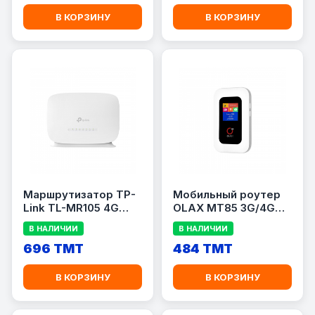
В КОРЗИНУ
В КОРЗИНУ
Маршрутизатор TP-
Мобильный роутер
Link TL-MR105 4G
OLAX MT85 3G/4G
LTE, Wi-Fi N300,
LTE с
В НАЛИЧИИ
В НАЛИЧИИ
1×WAN/LAN
аккумулятором 3000
696 TMT
мАч
484 TMT
В КОРЗИНУ
В КОРЗИНУ