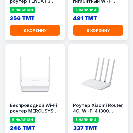
роутер TENDA F3
гигабитный Wi-Fi
N300
роутер TENDA AC8
В НАЛИЧИИ
В НАЛИЧИИ
AC1200
256 TMT
491 TMT
В КОРЗИНУ
В КОРЗИНУ
Беспроводной Wi-Fi
Роутер Xiaomi Router
роутер MERCUSYS
4C, Wi-Fi 4 (300
MW302R N300
Мбит/с), 2.4 ГГц,
В НАЛИЧИИ
В НАЛИЧИИ
1×WAN, 2×LAN, 4
246 TMT
антенны, White
337 TMT