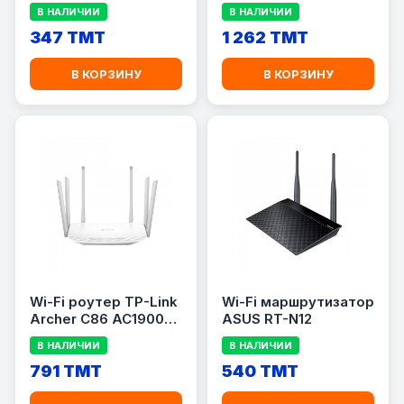
Мбит/с
В НАЛИЧИИ
В НАЛИЧИИ
двухдиапазонный 4G
347 TMT
LTE WLAN-
1 262 TMT
маршрутизатор
В КОРЗИНУ
В КОРЗИНУ
Wi-Fi роутер TP-Link
Wi-Fi маршрутизатор
Archer C86 AC1900
ASUS RT-N12
(Mesh)
В НАЛИЧИИ
В НАЛИЧИИ
791 TMT
540 TMT