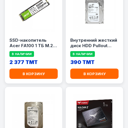
SSD-накопитель
Внутренний жесткий
Acer FA100 1 ТБ M.2
диск HDD Pullout
2280 NVMe PCIe 3.0
500GB
В НАЛИЧИИ
В НАЛИЧИИ
x4
2 377 TMT
390 TMT
В КОРЗИНУ
В КОРЗИНУ