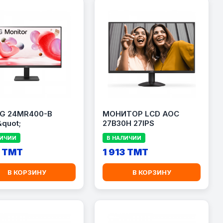
LG 24MR400-B
МОНИТОР LCD AOC
&quot;
27B30H 27IPS
ЛИЧИИ
В НАЛИЧИИ
1 TMT
1 913 TMT
В КОРЗИНУ
В КОРЗИНУ