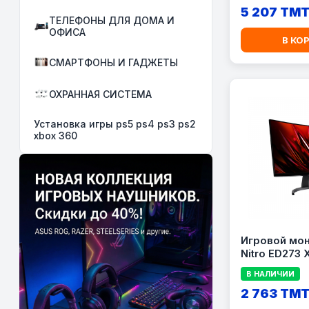
Black
5 207 TM
ТЕЛЕФОНЫ ДЛЯ ДОМА И
ОФИСА
В КО
СМАРТФОНЫ И ГАДЖЕТЫ
ОХРАННАЯ СИСТЕМА
Установка игры ps5 ps4 ps3 ps2
xbox 360
Игровой мон
Nitro ED273 
Curved VA, F
В НАЛИЧИИ
Гц, 1 мс, Bla
2 763 TM