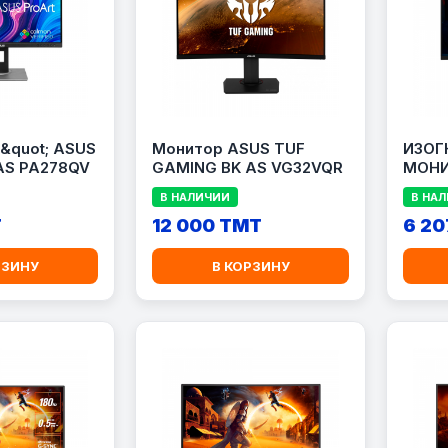
&quot; ASUS
Монитор ASUS TUF
ИЗОГ
AS PA278QV
GAMING BK AS VG32VQR
МОНИ
CQ32
В НАЛИЧИИ
В НА
T
12 000 TMT
6 20
РЗИНУ
В КОРЗИНУ