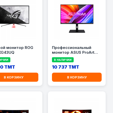
вой монитор ROG
Профессиональный
 XG43UQ
монитор ASUS ProArt
Display PA328QV — 31,5
ЛИЧИИ
В НАЛИЧИИ
дюйма
10 TMT
10 737 TMT
В КОРЗИНУ
В КОРЗИНУ