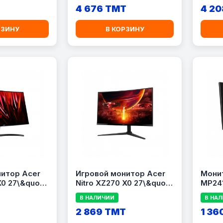
T
4 676 TMT
4 20
РЗИНУ
В КОРЗИНУ
итор Acer
Игровой монитор Acer
Мони
X0 27\&quot;
Nitro XZ270 X0 27\&quot;
MP241
ull HD, 200
Curved 200Hz 1ms Black
1920x
В НАЛИЧИИ
В НА
ck
HDMI,
T
2 869 TMT
1 36