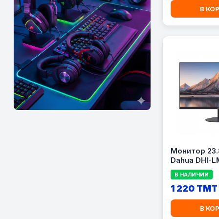
В КО
Монитор 23.
Dahua DHI-
Black (VA, 1
В НАЛИЧИИ
100Hz, 10ms
1 220 TMT
В КО