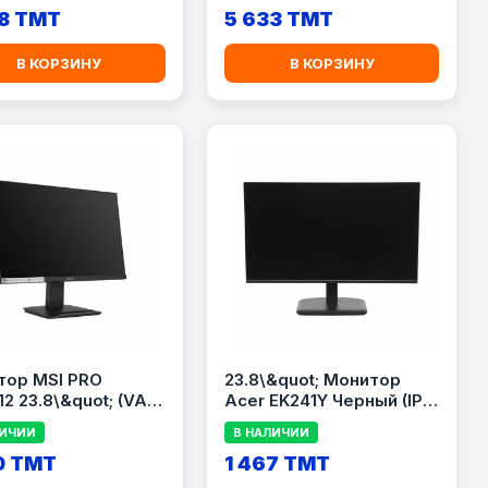
8 TMT
0.5 мс, Black
5 633 TMT
В КОРЗИНУ
В КОРЗИНУ
тор MSI PRO
23.8\&quot; Монитор
2 23.8\&quot; (VA,
Acer EK241Y Черный (IPS,
1080, 100Hz, 1ms,
1920x1080, 144Hz, 1ms,
ЛИЧИИ
В НАЛИЧИИ
 DP, черный)
HDMI, Dynamic Speakers)
0 TMT
[UM.QE1SG.601]
1 467 TMT