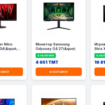
r Nitro
Монитор Samsung
Игро
34\&quot;
Odyssey G4 27\&quot;
Strix
В НАЛИЧИИ
В НА
4 651 TMT
19 8
РЗИНУ
В КОРЗИНУ