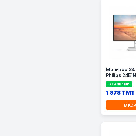
Монитор 23.
Philips 24E1N
1920x1080, 1
В НАЛИЧИИ
HDMI, VGA)
1 878 TMT
В КО