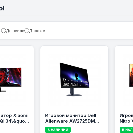
Ы
Дешевле
Дороже
итор Xiaomi
Игровой монитор Dell
Игров
i 34\&quot;
Alienware AW2725DM
Nitro
 WQHD
27\&quot;, IPS, QHD, 180
IPS, 
В НАЛИЧИИ
В НА
180 Гц, 1 мс,
Гц, 1 мс, Black
320 Гц