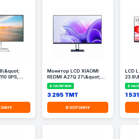
8\&quot;
Монитор LCD XIAOMI
LCD 
110 (IPS,
REDMI A27Q 27\&quot;
23.8\
00Hz, 1ms,
IPS/2560x1440/100Hz
В НАЛИЧИИ
В НА
3 295 TMT
1 53
РЗИНУ
В КОРЗИНУ