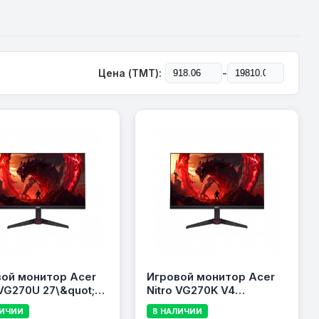
-
Цена (TMT):
ой монитор Acer
Игровой монитор Acer
 VG270U 27\&quot;
Nitro VG270K V4
WQHD (2560×1440),
27\&quot; IPS, WQHD
ЛИЧИИ
В НАЛИЧИИ
, 0.5 мс, Black
(3440×1440), 160–320 Гц,