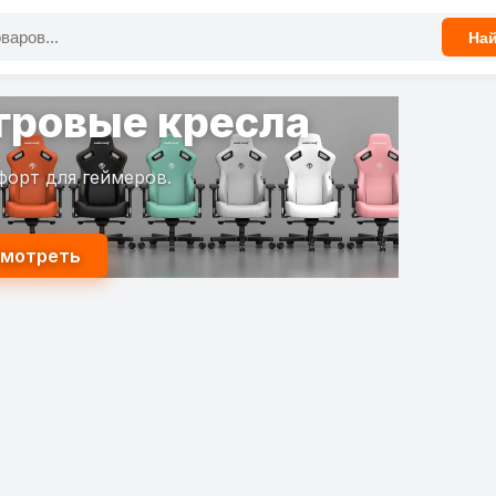
На
гровые кресла
форт для геймеров.
мотреть