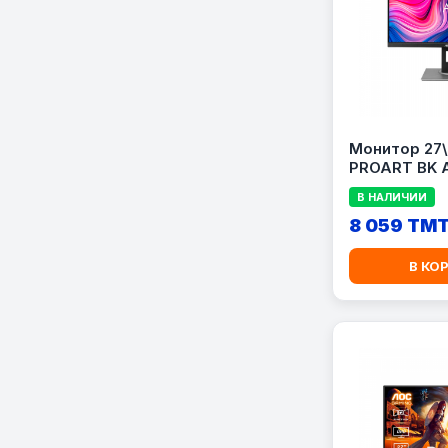
Монитор 27\
PROART BK 
В НАЛИЧИИ
8 059 TM
В КО