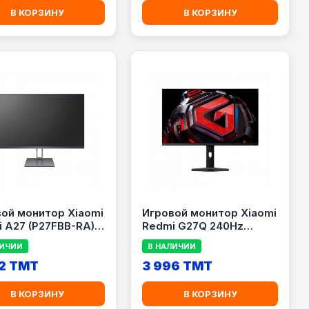
В КОРЗИНУ
В КОРЗИНУ
ой монитор Xiaomi
Игровой монитор Xiaomi
 A27 (P27FBB-RA),
Redmi G27Q 240Hz
ot;, Full HD
(P27QDA-RG), 27\&quot;,
ЛИЧИИ
В НАЛИЧИИ
1080), IPS, 100 Гц,
2K QHD (2560×1440), Fast
 HDMI, DisplayPort,
2 TMT
IPS, 240 Гц, 1 мс, HDMI,
3 996 TMT
 черный
DisplayPort, USB, черный
В КОРЗИНУ
В КОРЗИНУ