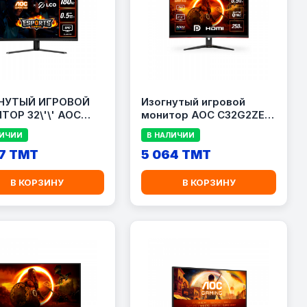
НУТЫЙ ИГРОВОЙ
Изогнутый игровой
ТОР 32\'\' AOC
монитор AOC C32G2ZE2
G4E
31,5
ЛИЧИИ
В НАЛИЧИИ
7 TMT
5 064 TMT
В КОРЗИНУ
В КОРЗИНУ