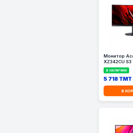
Монитор Ace
XZ342CU S3 
Curved
В НАЛИЧИИ
5 718 TMT
В КО