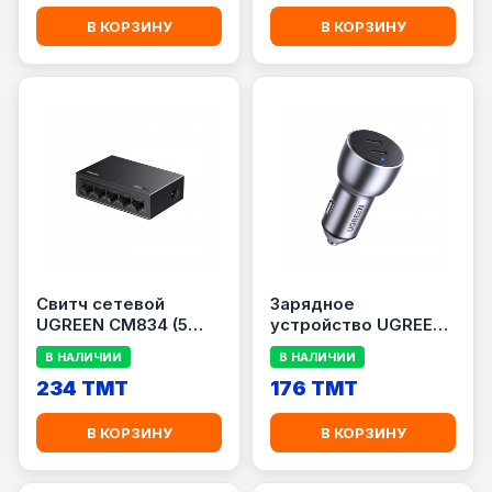
В КОРЗИНУ
В КОРЗИНУ
Свитч сетевой
Зарядное
UGREEN CM834 (5
устройство UGREEN
Портов / 1 Гигабит)
CD213 для
В НАЛИЧИИ
В НАЛИЧИИ
автомобиля
234 TMT
(Мощность 60W /
176 TMT
Серый цвет)
В КОРЗИНУ
В КОРЗИНУ