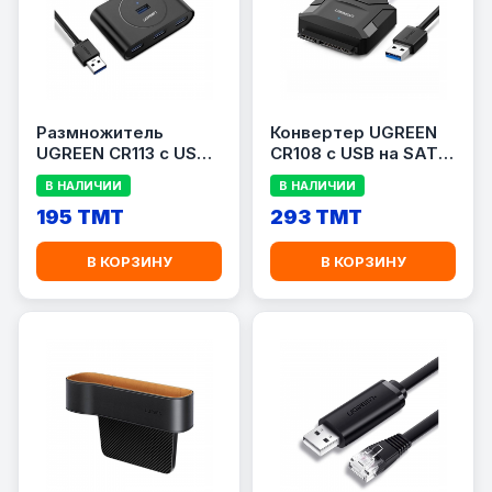
Размножитель
Конвертер UGREEN
UGREEN CR113 с USB
CR108 с USB на SATA
на USB (4 Порта)
(Для жестких дисков
В НАЛИЧИИ
В НАЛИЧИИ
2.5\&quot; и
195 TMT
3.5\&quot;)
293 TMT
В КОРЗИНУ
В КОРЗИНУ