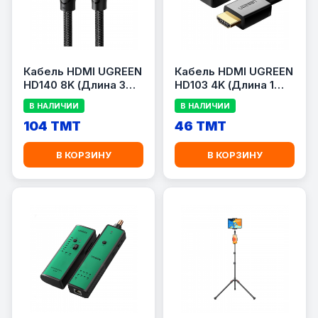
Кабель HDMI UGREEN
Кабель HDMI UGREEN
HD140 8K (Длина 3
HD103 4K (Длина 1
метра )
метр / C угловым
В НАЛИЧИИ
В НАЛИЧИИ
изгибом / Черный
104 TMT
цвет)
46 TMT
В КОРЗИНУ
В КОРЗИНУ