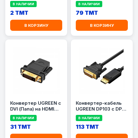
кабеля
SATA (Для HDD и SSD
В НАЛИЧИИ
В НАЛИЧИИ
2.5\&quot;)
2 TMT
79 TMT
В КОРЗИНУ
В КОРЗИНУ
Конвертер UGREEN с
Конвертер-кабель
DVI (Папа) на HDMI
UGREEN DP103 с DP
(Мама)
на DVI
В НАЛИЧИИ
В НАЛИЧИИ
31 TMT
113 TMT