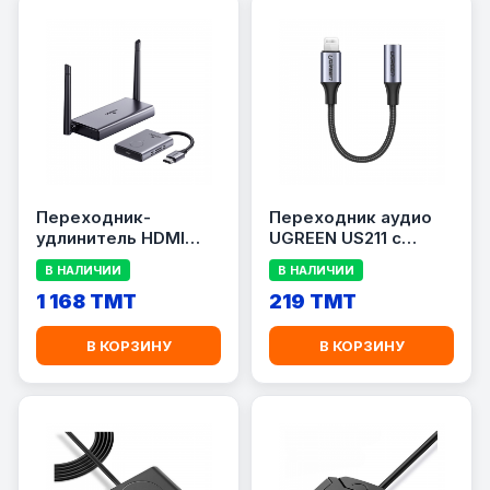
Переходник-
Переходник аудио
удлинитель HDMI
UGREEN US211 с
UGREEN CM506
Lightning на AUX
В НАЛИЧИИ
В НАЛИЧИИ
(Беспроводной / До
50 Метров)
1 168 TMT
219 TMT
В КОРЗИНУ
В КОРЗИНУ