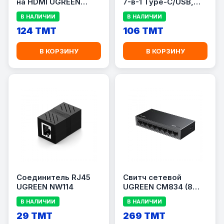
на HDMI UGREEN
7-в-1 Type-C/USB,
DP101 4K (Длина 2
5×USB 3.0 + 2×Type-
В НАЛИЧИИ
В НАЛИЧИИ
метра)
C
124 TMT
106 TMT
В КОРЗИНУ
В КОРЗИНУ
Соединитель RJ45
Свитч сетевой
UGREEN NW114
UGREEN CM834 (8
Портов / 1 Гигабит)
В НАЛИЧИИ
В НАЛИЧИИ
29 TMT
269 TMT