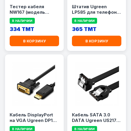
Тестер кабеля
Штатив Ugreen
NW167 (модель
LP585 для телефона
10951)
и планшета
В НАЛИЧИИ
В НАЛИЧИИ
334 TMT
365 TMT
В КОРЗИНУ
В КОРЗИНУ
Кабель DisplayPort
Кабель SATA 3.0
на VGA Ugreen DP105
DATA Ugreen US217
FULL HD /1.5metr
(Угловой разъем)
В НАЛИЧИИ
В НАЛИЧИИ