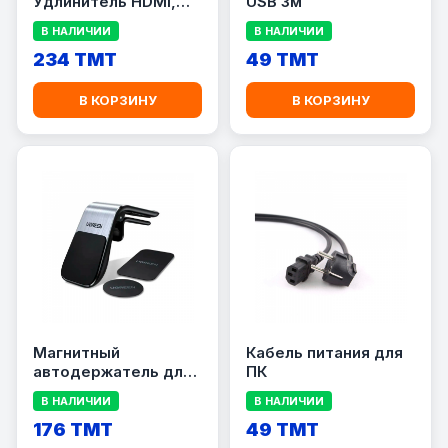
Удлинитель HDMI,
USB 3м
переходник по UTP,
В НАЛИЧИИ
В НАЛИЧИИ
Ethernet кабель
234 TMT
49 TMT
В КОРЗИНУ
В КОРЗИНУ
Магнитный
Кабель питания для
автодержатель для
ПК
телефона LP290
В НАЛИЧИИ
В НАЛИЧИИ
176 TMT
49 TMT