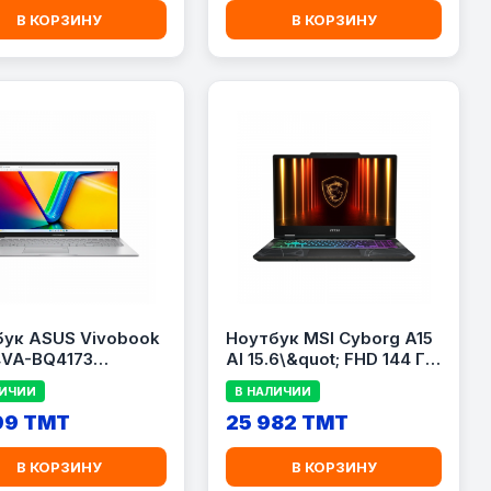
QPA#ACJ)
В КОРЗИНУ
В КОРЗИНУ
бук ASUS Vivobook
Ноутбук MSI Cyborg A15
4VA-BQ4173
AI 15.6\&quot; FHD 144 Гц
quot; / Intel Core
/ AMD Ryzen 7 260 / 16 ГБ
ЛИЧИИ
В НАЛИЧИИ
7 150U / 8 ГБ RAM /
RAM / 512 ГБ SSD /
 SSD / Intel
99 TMT
GeForce RTX 5060 8 ГБ /
25 982 TMT
ics
RGB / Серый
В КОРЗИНУ
В КОРЗИНУ