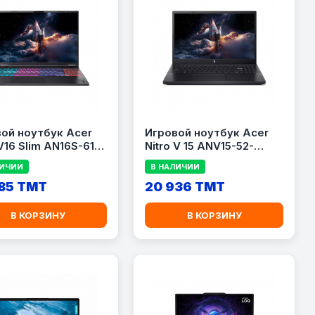
ой ноутбук Acer
Игровой ноутбук Acer
 V16 Slim AN16S-61-
Nitro V 15 ANV15-52-
16\&quot; / AMD
769M 15.6\&quot; / Intel
ЛИЧИИ
В НАЛИЧИИ
 AI 7 350 / 16GB
Core i7-13620H / 16GB
/ 1TB SSD / NVIDIA
85 TMT
DDR5 / 512GB SSD /
20 936 TMT
ce RTX 5070 8GB
GeForce RTX 5050 8GB
В КОРЗИНУ
В КОРЗИНУ