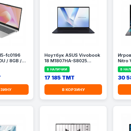
15-fc0196
Ноутбук ASUS Vivobook
Игров
0U / 8GB /
18 M1807HA-S8025
Nitro
 Radeon 610M
18\&quot; / AMD Ryzen 7
R27F 
В НАЛИЧИИ
В НА
 FHD / Silver)
260 / 16GB DDR5 / 1TB
Ryzen
T
SSD / AMD Radeon
17 185 TMT
DDR5 
30 5
Graphics
GeFor
РЗИНУ
В КОРЗИНУ