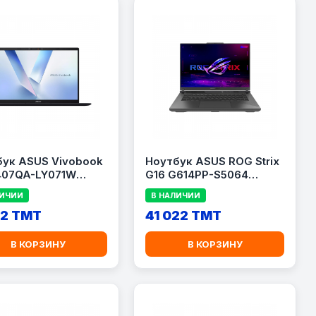
бук ASUS Vivobook
Ноутбук ASUS ROG Strix
407QA-LY071W
G16 G614PP-S5064
uot; Qualcomm
16\&quot; AMD Ryzen 9
ЛИЧИИ
В НАЛИЧИИ
ragon X X1-26-100
8940HX / 32GB RAM / 1TB
/ 16GB RAM / 512GB
92 TMT
SSD / GeForce RTX 5070
41 022 TMT
8GB
В КОРЗИНУ
В КОРЗИНУ