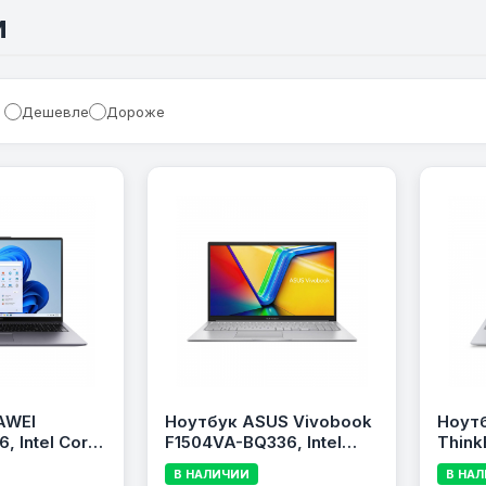
И
Дешевле
Дороже
AWEI
Ноутбук ASUS Vivobook
Ноут
, Intel Core
F1504VA-BQ336, Intel
Think
16GB RAM,
Core Ultra 5 120U, 16GB
Core 
В НАЛИЧИИ
В НА
6.0\&quot;
RAM, 512GB SSD,
RAM, 