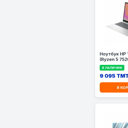
Ноутбук HP 
(Ryzen 5 752
512GB SSD /
В НАЛИЧИИ
/ 15.6\&quot;
9 095 TM
В КО