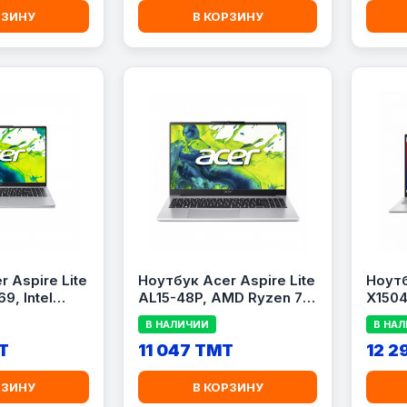
(25V
РЗИНУ
В КОРЗИНУ
 Aspire Lite
Ноутбук Acer Aspire Lite
Ноут
9, Intel
AL15-48P, AMD Ryzen 7
X150
155U, 16GB
5825U, 8GB RAM, 512GB
15.6\&
В НАЛИЧИИ
В НА
SSD,
SSD, 15.6\&quot; FHD,
Ultra 
HD, Silver
T
Silver
11 047 TMT
512 ГБ
12 2
THEM.002)
(LAPACNX.DTBER.001)
Graph
РЗИНУ
В КОРЗИНУ