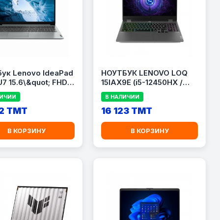
ук Lenovo IdeaPad
НОУТБУК LENOVO LOQ
U7 15.6\&quot; FHD /
15IAX9E (i5-12450HX /
Core i5-1335U / 16GB
RTX 4050 / 144Hz)
ЛИЧИИ
В НАЛИЧИИ
 256GB SSD / Intel
raphics
2 TMT
16 123 TMT
В КОРЗИНУ
В КОРЗИНУ