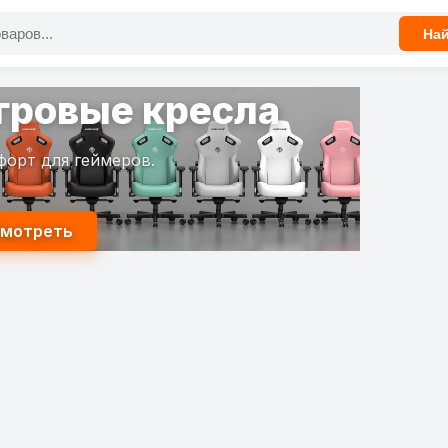
На
гровые кресла
форт для геймеров.
мотреть