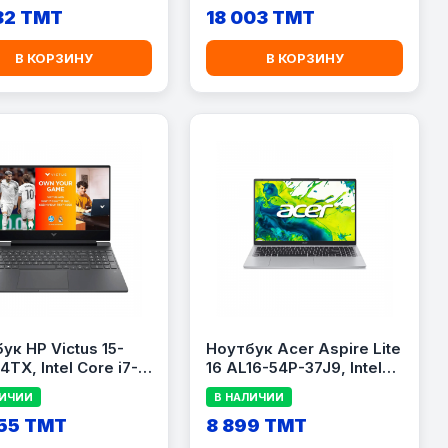
&quot; WUXGA IPS,
82 TMT
16.0\&quot; FHD, Gray
18 003 TMT
(LAPLE21SK002KGQ)
(LAPLE21SR005CUE)
В КОРЗИНУ
В КОРЗИНУ
ук HP Victus 15-
Ноутбук Acer Aspire Lite
4TX, Intel Core i7-
16 AL16-54P-37J9, Intel
H, 16GB RAM, 512GB
Core i3-1305U, 8GB RAM,
ЛИЧИИ
В НАЛИЧИИ
GeForce RTX 4050
256GB SSD, 16.0\&quot;
15.6\&quot; FHD
55 TMT
WUXGA, Silver
8 899 TMT
, Mica Silver
(LAPACNX.JN0EM.001)