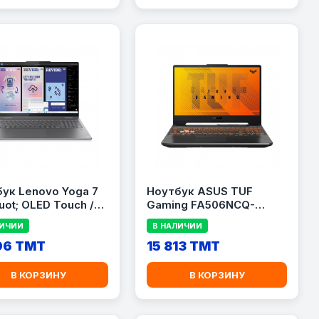
ук Lenovo Yoga 7
Ноутбук ASUS TUF
uot; OLED Touch /
Gaming FA506NCQ-
Core Ultra 7 256V /
HN031 15.6″ / AMD Ryzen
ЛИЧИИ
В НАЛИЧИИ
 RAM / 512 ГБ SSD /
7 7435HS / 16GB RAM /
й
96 TMT
512GB SSD / GeForce RTX
15 813 TMT
3050 4GB
В КОРЗИНУ
В КОРЗИНУ