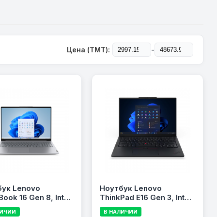
-
Цена (TMT):
бук Lenovo
Ноутбук Lenovo
Book 16 Gen 8, Intel
ThinkPad E16 Gen 3, Intel
Ultra 7 255H, 8GB
Core Ultra 5 225U, 8GB
ЛИЧИИ
В НАЛИЧИИ
512GB SSD,
RAM, 512GB SSD,