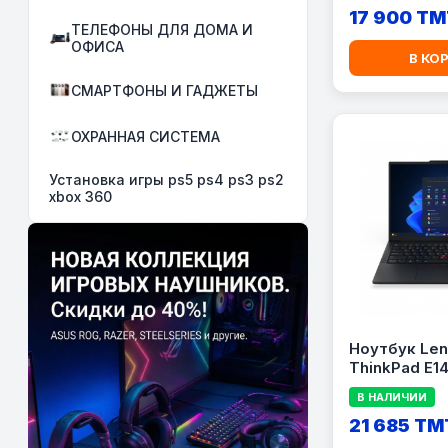
Full HD+, Wi
17 900 TM
ТЕЛЕФОНЫ ДЛЯ ДОМА И
Mystic Silver
ОФИСА
W7651)
В КО
СМАРТФОНЫ И ГАДЖЕТЫ
ОХРАННАЯ СИСТЕМА
Установка игры ps5 ps4 ps3 ps2
xbox 360
Ноутбук Le
ThinkPad E14 
Core Ultra 7
В НАЛИЧИИ
RAM, 512GB 
14.0\&quot; 
21 685 TM
(LAPLE21T90