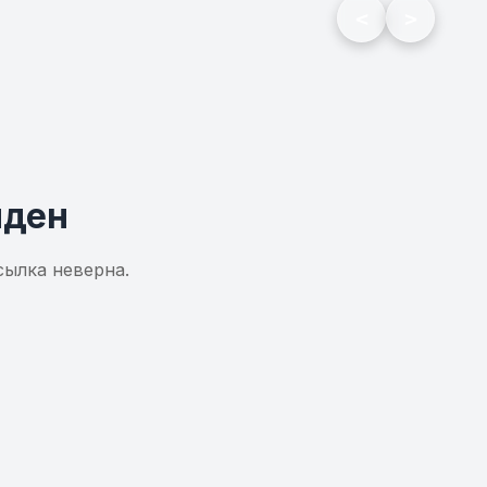
<
>
йден
сылка неверна.