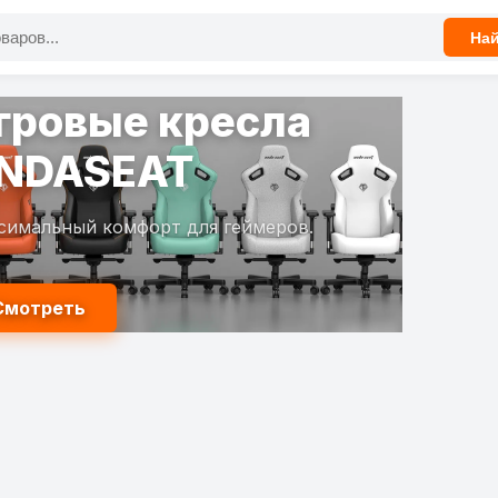
На
гровые кресла
NDASEAT
симальный комфорт для геймеров.
Смотреть