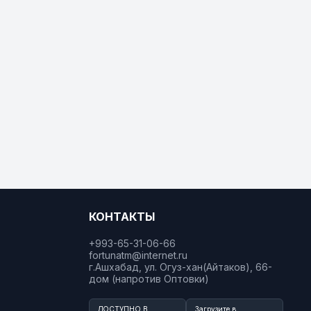
КОНТАКТЫ
+993-65-31-06-66
fortunatm@internet.ru
г.Ашхабад, ул. Огуз-хан(Айтаков), 66-
дом (напротив Оптовки)
ДОСТУПНО В
Загрузите в