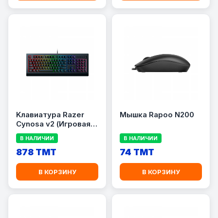
Kлавиатура Razer
Мышка Rapoo N200
Cynosa v2 (Игровая
мембранная
В НАЛИЧИИ
В НАЛИЧИИ
клавиатура с
подсветкой Chroma)
878 TMT
74 TMT
В КОРЗИНУ
В КОРЗИНУ