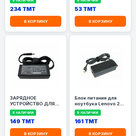
В НАЛИЧИИ
В НАЛИЧИИ
234 TMT
53 TMT
В КОРЗИНУ
В КОРЗИНУ
ЗАРЯДНОЕ
Блок питания для
УСТРОЙСТВО ДЛЯ
ноутбука Lenovo 20V
НОУТБУКА DELL
3.25A 65W
В НАЛИЧИИ
В НАЛИЧИИ
19.5V/2.31A 4.5/3.0
[DUPLICATE]
149 TMT
161 TMT
В КОРЗИНУ
В КОРЗИНУ