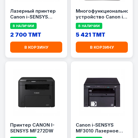
Лазерный принтер
Многофункциональное
Canon i-SENSYS
устройство Canon i-
LBP6030w (Wi-Fi,
SENSYS MF237w (Wi-
В НАЛИЧИИ
В НАЛИЧИИ
White)
Fi, LAN, Fax)
2 700 TMT
5 421 TMT
В КОРЗИНУ
В КОРЗИНУ
Принтер CANON I-
Canon i-SENSYS
SENSYS MF272DW
MF3010 Лазерное
МФУ 3-в-1 (Принтер/