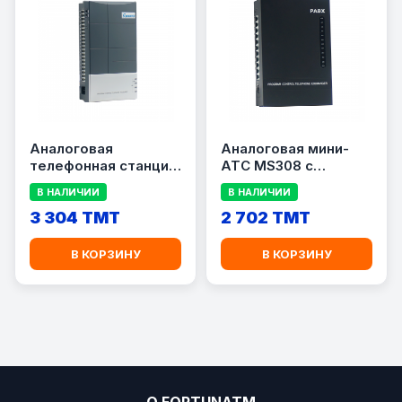
Аналоговая
Аналоговая мини-
телефонная станция
АТС MS308 с
(PABX) Excelltel
определителем
В НАЛИЧИИ
В НАЛИЧИИ
CS416, 4 CO / 16 EXT
номера (Caller ID)
3 304 TMT
2 702 TMT
В КОРЗИНУ
В КОРЗИНУ