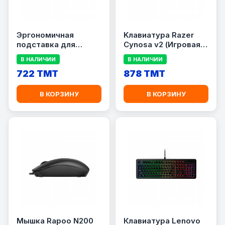
Эргономичная
Kлавиатура Razer
подставка для
Cynosa v2 (Игровая
запястий Razer Pro
мембранная
В НАЛИЧИИ
В НАЛИЧИИ
клавиатура с
722 TMT
подсветкой Chroma)
878 TMT
В КОРЗИНУ
В КОРЗИНУ
Мышка Rapoo N200
Клавиатура Lenovo