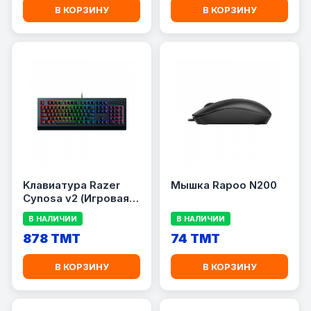
В КОРЗИНУ
В КОРЗИНУ
Kлавиатура Razer
Мышка Rapoo N200
Cynosa v2 (Игровая
мембранная
В НАЛИЧИИ
В НАЛИЧИИ
клавиатура с
подсветкой Chroma)
878 TMT
74 TMT
В КОРЗИНУ
В КОРЗИНУ