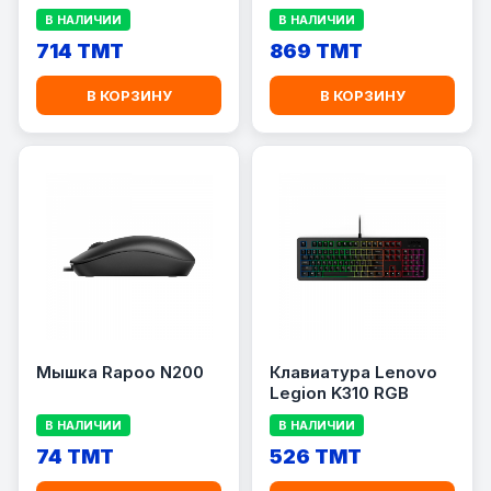
запястий Razer Pro
мембранная
В НАЛИЧИИ
В НАЛИЧИИ
клавиатура с
714 TMT
подсветкой Chroma)
869 TMT
В КОРЗИНУ
В КОРЗИНУ
Мышка Rapoo N200
Клавиатура Lenovo
Legion K310 RGB
В НАЛИЧИИ
В НАЛИЧИИ
74 TMT
526 TMT