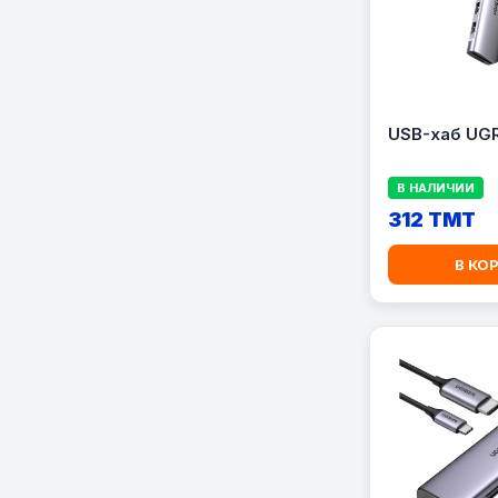
USB-хаб UG
В НАЛИЧИИ
312 TMT
В КО