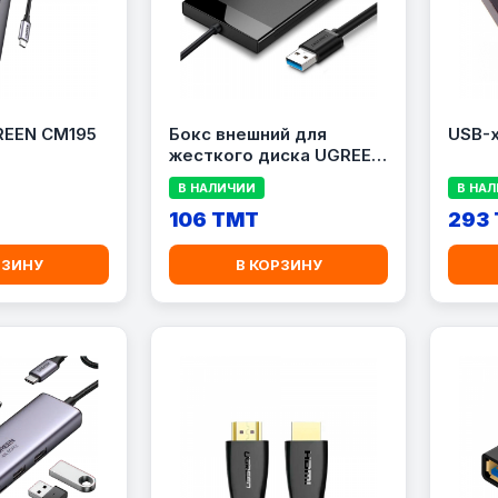
REEN CM195
Бокс внешний для
USB-х
жесткого диска UGREEN
US221
В НАЛИЧИИ
В НА
106 TMT
293
РЗИНУ
В КОРЗИНУ