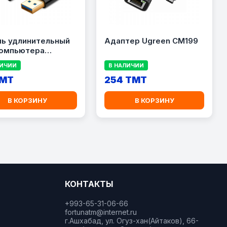
ль удлинительный
Адаптер Ugreen CM199
компьютера
EN US129
ЛИЧИИ
В НАЛИЧИИ
TMT
254 TMT
В КОРЗИНУ
В КОРЗИНУ
КОНТАКТЫ
+993-65-31-06-66
fortunatm@internet.ru
г.Ашхабад, ул. Огуз-хан(Айтаков), 66-