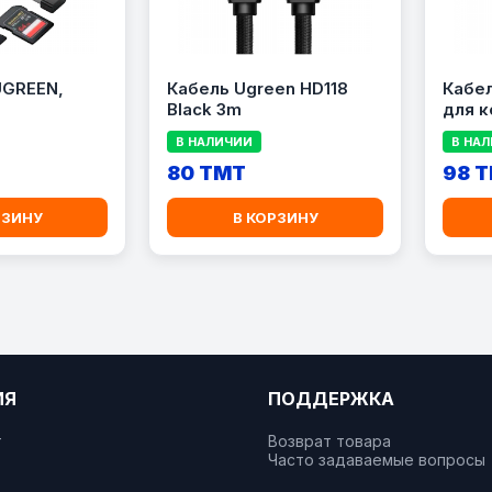
UGREEN,
Кабель Ugreen HD118
Кабе
Black 3m
для 
UGRE
В НАЛИЧИИ
В НА
80 TMT
98 
РЗИНУ
В КОРЗИНУ
ИЯ
ПОДДЕРЖКА
т
Возврат товара
Часто задаваемые вопросы