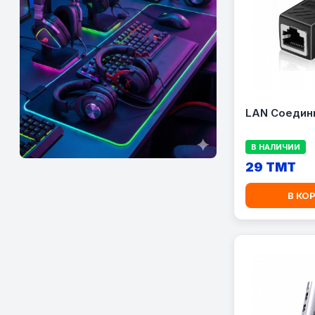
LAN Соедин
В НАЛИЧИИ
29 TMT
В КО