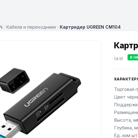
N
/
Кабели и переходники
/
Картридер UGREEN CM104
Картр
В Н
(4.5)
ХАРАКТЕР
Торговая 
Цвет чёрн
Поддержка
Размещени
Высота, м
Глубина, м
Ед. изм шт