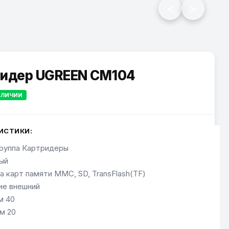
<
>
идер UGREEN CM104
АЛИЧИИ
ИСТИКИ:
группа Картридеры
ый
 карт памяти MMC, SD, TransFlash(TF)
е внешний
м 40
м 20