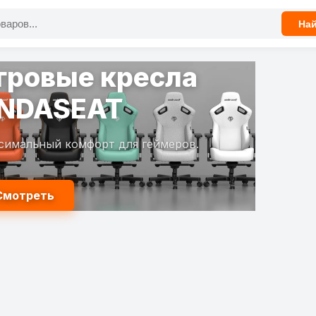
На
гровые кресла
NDASEAT
симальный комфорт для геймеров.
Смотреть