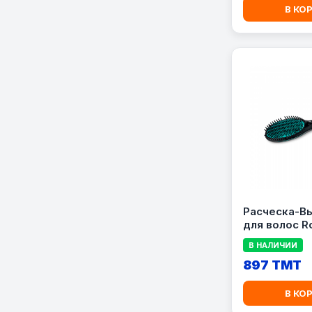
В КО
Расческа-В
для волос R
CF5820F0
В НАЛИЧИИ
897 TMT
В КО