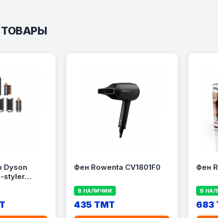
 ТОВАРЫ
р Dyson
Фен Rowenta CV1801F0
Фен 
-styler
ng HS05 EU
В НАЛИЧИИ
В НА
T
435 TMT
683