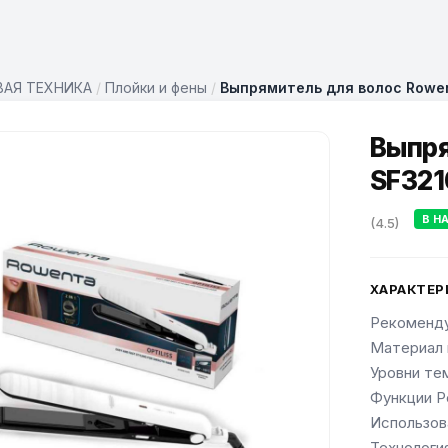
АЯ ТЕХНИКА
/
Плойки и фены
/
Выпрямитель для волос Rowe
Выпря
SF321
В Н
(4.5)
ХАРАКТЕР
Рекоменду
Материал 
Уровни те
Функции Р
Использов
Технологи