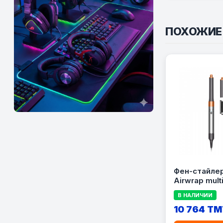
ПОХОЖИЕ
Фен-стайле
Airwrap multi
Complete Lo
В НАЛИЧИИ
10 764 TM