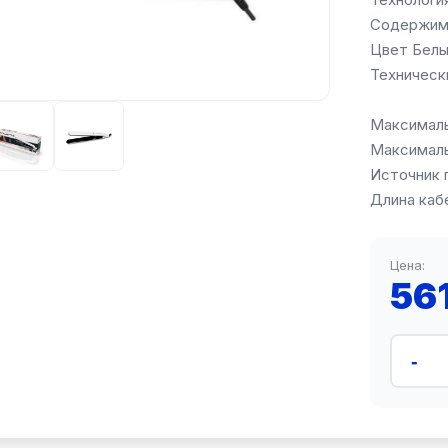
Содержимо
Цвет Бел
Техническ
Максималь
Максималь
Источник п
Длина кабе
Цена:
56
-