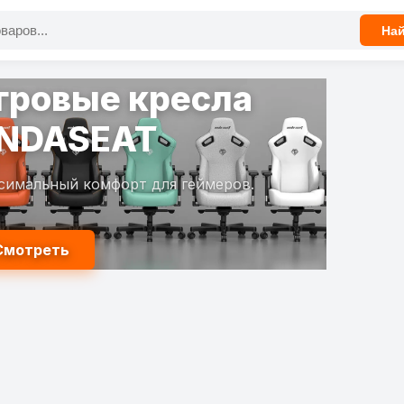
На
гровые кресла
NDASEAT
симальный комфорт для геймеров.
Смотреть