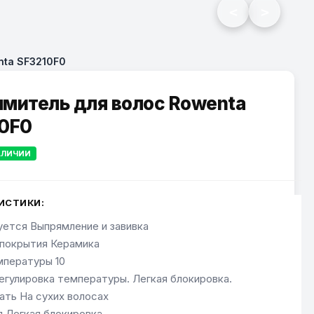
<
>
nta SF3210F0
митель для волос Rowenta
0F0
АЛИЧИИ
ИСТИКИ:
ется Выпрямление и завивка
покрытия Керамика
мпературы 10
егулировка температуры. Легкая блокировка.
ать На сухих волосах
я Легкая блокировка