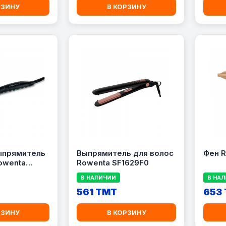
РЗИНУ
В КОРЗИНУ
ыпрямитель
Выпрямитель для волос
Фен 
owenta
Rowenta SF1629F0
В НАЛИЧИИ
В НА
561 TMT
653
РЗИНУ
В КОРЗИНУ