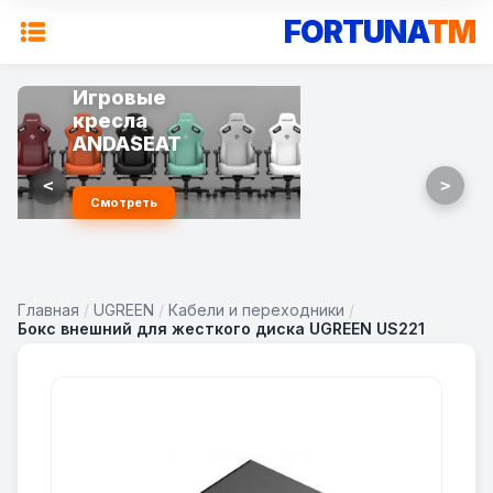
FORTUNA
TM
Игровые
кресла
ANDASEAT
<
>
Смотреть
Главная
/
UGREEN
/
Кабели и переходники
/
Бокс внешний для жесткого диска UGREEN US221