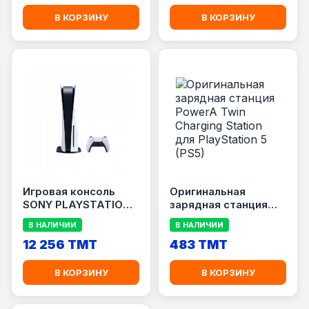
В КОРЗИНУ
В КОРЗИНУ
Игровая консоль
Оригинальная
SONY PLAYSTATION 5
зарядная станция
1TB SLIM/WITH
PowerA Twin
В НАЛИЧИИ
В НАЛИЧИИ
ODD/WHITE
Charging Station для
12 256 TMT
PlayStation 5 (PS5)
483 TMT
В КОРЗИНУ
В КОРЗИНУ