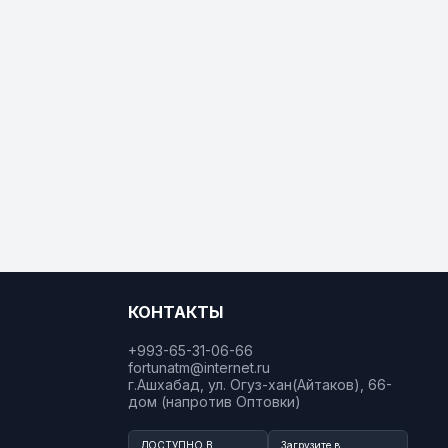
КОНТАКТЫ
+993-65-31-06-66
fortunatm@internet.ru
г.Ашхабад, ул. Огуз-хан(Айтаков), 66-
дом (напротив Оптовки)
ДОСТУПНО В
Загрузите в