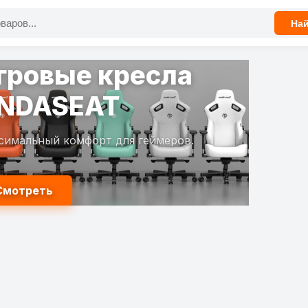
На
гровые кресла
NDASEAT
симальный комфорт для геймеров.
Смотреть