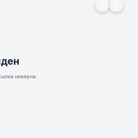
<
>
йден
сылка неверна.