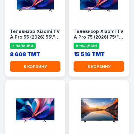
Телевизор Xiaomi TV
Телевизор Xiaomi TV
A Pro 55 (2026) 55\",
A Pro 75 (2026) 75\",
4K UHD, Google TV,
QLED, 4K UHD,
В НАЛИЧИИ
В НАЛИЧИИ
144 Гц, Wi-Fi,
Google TV, 144 Гц,
Bluetooth, Black
8 608 TMT
Wi-Fi, Bluetooth,
15 516 TMT
Black
В КОРЗИНУ
В КОРЗИНУ