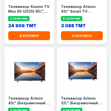
Телевизор Xiaomi TV
Телевизор Arleon
Max 85 (2025) 85\",
43\" Smart TV
4K UHD, Google TV,
Android 16
В НАЛИЧИИ
В НАЛИЧИИ
144 Гц, Wi-Fi,
(Безрамочный,
Bluetooth, Black
24 656 TMT
Экран A+, RAM 1.5GB)
3 088 TMT
В КОРЗИНУ
В КОРЗИНУ
Телевизор Arleon
Телевизор Arleon
43\" (Безрамочный /
32\" (Безрамочный /
LED / A+ Экран)
LED / A+ Экран)
В НАЛИЧИИ
В НАЛИЧИИ