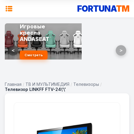
FORTUNA
TM
Игровые
Смартфоны
кресла
Новинки
ANDASEAT
2025
<
>
Смотреть
Выбрать
Главная
/
ТВ И МУЛЬТИМЕДИЯ
/
Телевизоры
/
Телевизор LINKFF FTV-24\'\'