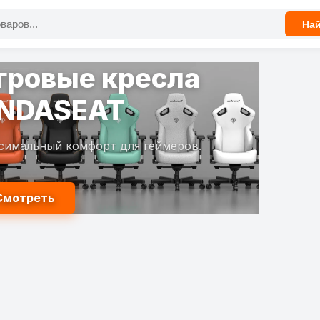
На
гровые кресла
NDASEAT
симальный комфорт для геймеров.
Смотреть