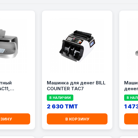
тный
Машинка для денег BILL
Маши
C11,
COUNTER TAC7
денег
енег
TAC5
В НАЛИЧИИ
В НА
2 630 TMT
1 47
РЗИНУ
В КОРЗИНУ