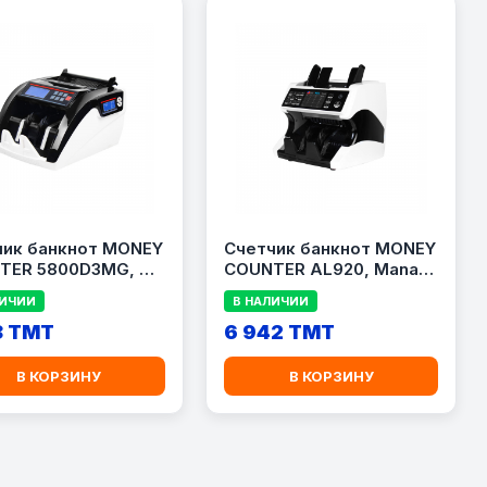
чик банкнот MONEY
Счетчик банкнот MONEY
TER 5800D3MG, до
COUNTER AL920, Manat
банкнот/мин,
Detect, 3.5\" TFT
ЛИЧИИ
В НАЛИЧИИ
 (White),
дисплей, суммирование,
UV/IR детекция
8 TMT
поддержка принтера
6 942 TMT
В КОРЗИНУ
В КОРЗИНУ