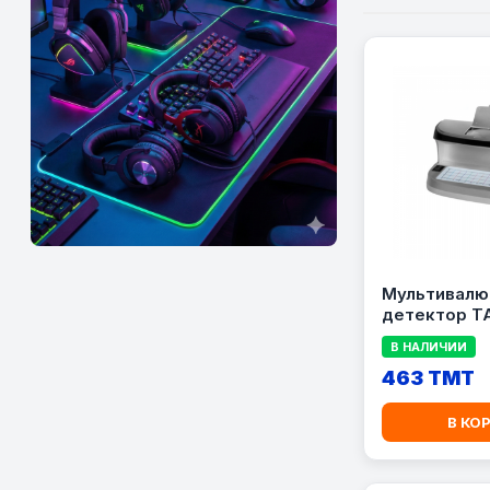
Мультивалю
детектор TA
детектор д
В НАЛИЧИИ
463 TMT
В КО