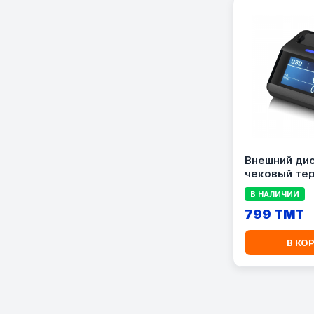
Внешний дис
чековый те
Aneken P30 
В НАЛИЧИИ
счетчика ба
799 TMT
В КО