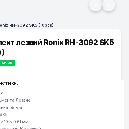
<
>
onix RH-3092 SK5 (10pcs)
ект лезвий Ronix RH-3092 SK5
s)
АЛИЧИИ
ИСТИКИ:
ix
умента Лезвие
лина 59 мм
 SK5
x 19 x 0.61 мм
поставки 10x лезвий