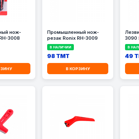
ый нож-
Промышленный нож-
Лезви
 RH-3008
резак Ronix RH-3009
3090 
В НАЛИЧИИ
В НА
98 TMT
49 
РЗИНУ
В КОРЗИНУ