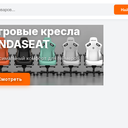
На
гровые кресла
NDASEAT
симальный комфорт для геймеров.
Смотреть