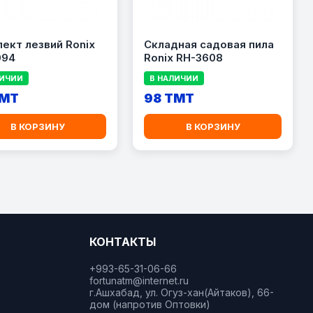
ект лезвий Ronix
Складная садовая пила
094
Ronix RH-3608
ЛИЧИИ
В НАЛИЧИИ
TMT
98 TMT
В КОРЗИНУ
В КОРЗИНУ
КОНТАКТЫ
+993-65-31-06-66
fortunatm@internet.ru
г.Ашхабад, ул. Огуз-хан(Айтаков), 66-
дом (напротив Оптовки)