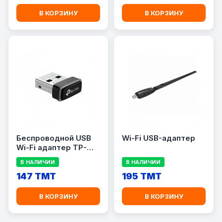
В КОРЗИНУ
В КОРЗИНУ
Беспроводной USB
Wi-Fi USB-адаптер
Wi-Fi адаптер TP-
Link Archer TX1U
В НАЛИЧИИ
В НАЛИЧИИ
Nano AX300, Wi-Fi 6
(802.11ax), до 287
147 TMT
195 TMT
Мбит/с
В КОРЗИНУ
В КОРЗИНУ