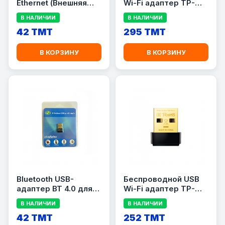
Ethernet (Внешняя
Wi-Fi адаптер TP-
сетевая карта)
Link Archer T3U Nano
В НАЛИЧИИ
В НАЛИЧИИ
AC1300, Dual Band
42 TMT
(2.4/5 ГГц), до 1300
295 TMT
Мбит/с
В КОРЗИНУ
В КОРЗИНУ
Bluetooth USB-
Беспроводной USB
адаптер BT 4.0 для
Wi-Fi адаптер TP-
ПК и ноутбука
Link Archer T2U Nano
В НАЛИЧИИ
В НАЛИЧИИ
AC600.
42 TMT
252 TMT